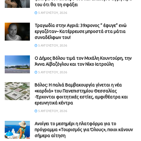
του ότι θα τη σφάξει
5 ΑΥΓΟΎΣΤΟΥ, 2026
Τραγωδία στην Αγριά: 39χρονος ” έφυγε” ενώ
εργαζόταν– Κατέρρευσε μπροστά στα μάτια
συναδέλφων του!
5 ΑΥΓΟΎΣΤΟΥ, 2026
Ο Δήμος Βόλου τιμά τον Μιχάλη Κουντούρη, την
Άννα Αϊβαζόγλου και τον Νίκο Ιατρούλη
5 ΑΥΓΟΎΣΤΟΥ, 2026
Βόλος: Η παλιά Βαμβακουργία γίνεται η νέα
«καρδιά» του Πανεπιστημίου Θεσσαλίας
-Έρχονται φοιτητικές εστίες, αμφιθέατρα και
ερευνητικά κέντρα
5 ΑΥΓΟΎΣΤΟΥ, 2026
Ανοίγει το μεσημέρι η πλατφόρμα για το
πρόγραμμα «Τουρισμός για Όλους», ποιοι κάνουν
σήμερα αίτηση