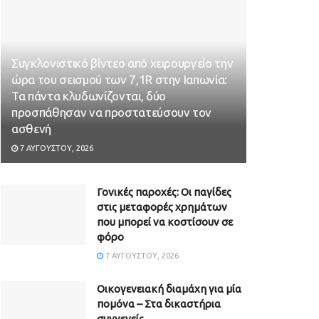
Συγκλονιστικό βίντεο από χειρουργείο την
ώρα του σεισμού των 7,1R στην Ιαπωνία:
Τα πάντα κλυδωνίζονται, δύο
προσπάθησαν να προστατεύσουν τον
ασθενή
7 ΑΥΓΟΎΣΤΟΥ, 2026
Γονικές παροχές: Οι παγίδες
στις μεταφορές χρημάτων
που μπορεί να κοστίσουν σε
φόρο
7 ΑΥΓΟΎΣΤΟΥ, 2026
Οικογενειακή διαμάχη για μία
πομόνα – Στα δικαστήρια
συγγενείς