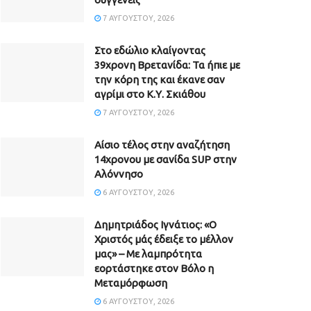
7 ΑΥΓΟΎΣΤΟΥ, 2026
Στο εδώλιο κλαίγοντας
39χρονη Βρετανίδα: Τα ήπιε με
την κόρη της και έκανε σαν
αγρίμι στο Κ.Υ. Σκιάθου
7 ΑΥΓΟΎΣΤΟΥ, 2026
Αίσιο τέλος στην αναζήτηση
14χρονου με σανίδα SUP στην
Αλόννησο
6 ΑΥΓΟΎΣΤΟΥ, 2026
Δημητριάδος Ιγνάτιος: «Ο
Χριστός μάς έδειξε το μέλλον
μας» – Με λαμπρότητα
εορτάστηκε στον Βόλο η
Μεταμόρφωση
6 ΑΥΓΟΎΣΤΟΥ, 2026