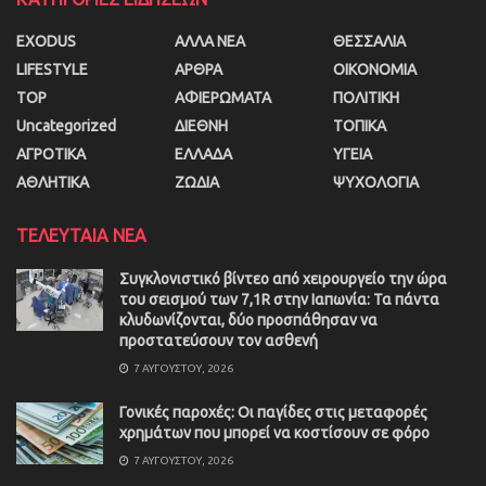
EXODUS
ΑΛΛΑ ΝΕΑ
ΘΕΣΣΑΛΙΑ
LIFESTYLE
ΑΡΘΡΑ
ΟΙΚΟΝΟΜΙΑ
TOP
ΑΦΙΕΡΩΜΑΤΑ
ΠΟΛΙΤΙΚΗ
Uncategorized
ΔΙΕΘΝΗ
ΤΟΠΙΚΑ
ΑΓΡΟΤΙΚΑ
ΕΛΛΑΔΑ
ΥΓΕΙΑ
ΑΘΛΗΤΙΚΑ
ΖΩΔΙΑ
ΨΥΧΟΛΟΓΙΑ
ΤΕΛΕΥΤΑΙΑ ΝΕΑ
Συγκλονιστικό βίντεο από χειρουργείο την ώρα
του σεισμού των 7,1R στην Ιαπωνία: Τα πάντα
κλυδωνίζονται, δύο προσπάθησαν να
προστατεύσουν τον ασθενή
7 ΑΥΓΟΎΣΤΟΥ, 2026
Γονικές παροχές: Οι παγίδες στις μεταφορές
χρημάτων που μπορεί να κοστίσουν σε φόρο
7 ΑΥΓΟΎΣΤΟΥ, 2026