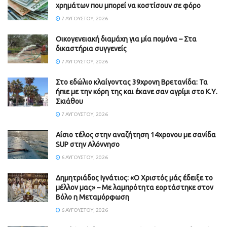
χρημάτων που μπορεί να κοστίσουν σε φόρο
7 ΑΥΓΟΎΣΤΟΥ, 2026
Οικογενειακή διαμάχη για μία πομόνα – Στα
δικαστήρια συγγενείς
7 ΑΥΓΟΎΣΤΟΥ, 2026
Στο εδώλιο κλαίγοντας 39χρονη Βρετανίδα: Τα
ήπιε με την κόρη της και έκανε σαν αγρίμι στο Κ.Υ.
Σκιάθου
7 ΑΥΓΟΎΣΤΟΥ, 2026
Αίσιο τέλος στην αναζήτηση 14χρονου με σανίδα
SUP στην Αλόννησο
6 ΑΥΓΟΎΣΤΟΥ, 2026
Δημητριάδος Ιγνάτιος: «Ο Χριστός μάς έδειξε το
μέλλον μας» – Με λαμπρότητα εορτάστηκε στον
Βόλο η Μεταμόρφωση
6 ΑΥΓΟΎΣΤΟΥ, 2026