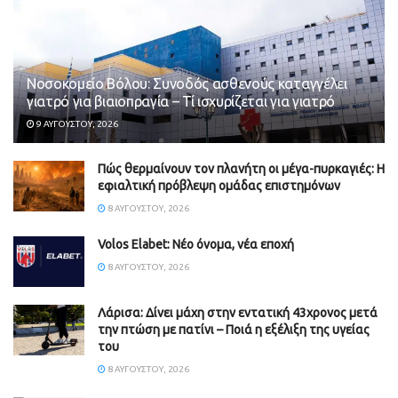
Νοσοκομείο Βόλου: Συνοδός ασθενούς καταγγέλει
γιατρό για βιαιοπραγία – Τί ισχυρίζεται για γιατρό
9 ΑΥΓΟΎΣΤΟΥ, 2026
Πώς θερμαίνουν τον πλανήτη οι μέγα-πυρκαγιές: Η
εφιαλτική πρόβλεψη ομάδας επιστημόνων
8 ΑΥΓΟΎΣΤΟΥ, 2026
Volos Elabet: Νέο όνομα, νέα εποχή
8 ΑΥΓΟΎΣΤΟΥ, 2026
Λάρισα: Δίνει μάχη στην εντατική 43χρονος μετά
την πτώση με πατίνι – Ποιά η εξέλιξη της υγείας
του
8 ΑΥΓΟΎΣΤΟΥ, 2026