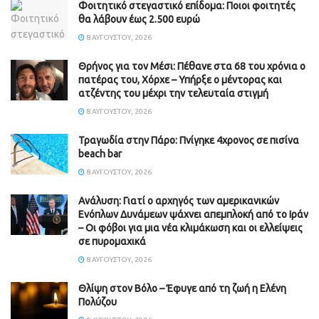
Φοιτητικό στεγαστικό επίδομα: Ποιοι φοιτητές
θα λάβουν έως 2.500 ευρώ
8 ΑΥΓΟΎΣΤΟΥ, 2026
Θρήνος για τον Μέσι: Πέθανε στα 68 του χρόνια ο
πατέρας του, Χόρχε – Υπήρξε ο μέντορας και
ατζέντης του μέχρι την τελευταία στιγμή
8 ΑΥΓΟΎΣΤΟΥ, 2026
Τραγωδία στην Πάρο: Πνίγηκε 4χρονος σε πισίνα
beach bar
8 ΑΥΓΟΎΣΤΟΥ, 2026
Ανάλυση: Γιατί ο αρχηγός των αμερικανικών
Ενόπλων Δυνάμεων ψάχνει απεμπλοκή από το Ιράν
– Οι φόβοι για μια νέα κλιμάκωση και οι ελλείψεις
σε πυρομαχικά
8 ΑΥΓΟΎΣΤΟΥ, 2026
Θλίψη στον Βόλο – Έφυγε από τη ζωή η Ελένη
Πολύζου