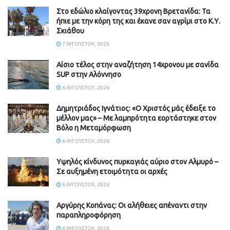
Στο εδώλιο κλαίγοντας 39χρονη Βρετανίδα: Τα
ήπιε με την κόρη της και έκανε σαν αγρίμι στο Κ.Υ.
Σκιάθου
7 ΑΥΓΟΎΣΤΟΥ, 2026
Αίσιο τέλος στην αναζήτηση 14χρονου με σανίδα
SUP στην Αλόννησο
6 ΑΥΓΟΎΣΤΟΥ, 2026
Δημητριάδος Ιγνάτιος: «Ο Χριστός μάς έδειξε το
μέλλον μας» – Με λαμπρότητα εορτάστηκε στον
Βόλο η Μεταμόρφωση
6 ΑΥΓΟΎΣΤΟΥ, 2026
Υψηλός κίνδυνος πυρκαγιάς αύριο στον Αλμυρό –
Σε αυξημένη ετοιμότητα οι αρχές
6 ΑΥΓΟΎΣΤΟΥ, 2026
Aργύρης Κοπάνας: Οι αλήθειες απέναντι στην
παραπληροφόρηση
6 ΑΥΓΟΎΣΤΟΥ, 2026