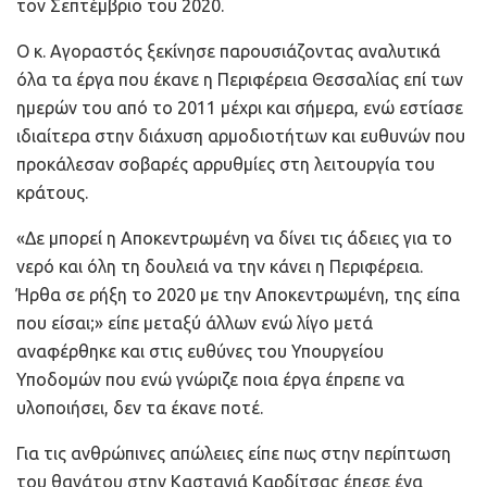
τον Σεπτέμβριο του 2020.
Ο κ. Αγοραστός ξεκίνησε παρουσιάζοντας αναλυτικά
όλα τα έργα που έκανε η Περιφέρεια Θεσσαλίας επί των
ημερών του από το 2011 μέχρι και σήμερα, ενώ εστίασε
ιδιαίτερα στην διάχυση αρμοδιοτήτων και ευθυνών που
προκάλεσαν σοβαρές αρρυθμίες στη λειτουργία του
κράτους.
«Δε μπορεί η Αποκεντρωμένη να δίνει τις άδειες για το
νερό και όλη τη δουλειά να την κάνει η Περιφέρεια.
Ήρθα σε ρήξη το 2020 με την Αποκεντρωμένη, της είπα
που είσαι;» είπε μεταξύ άλλων ενώ λίγο μετά
αναφέρθηκε και στις ευθύνες του Υπουργείου
Υποδομών που ενώ γνώριζε ποια έργα έπρεπε να
υλοποιήσει, δεν τα έκανε ποτέ.
Για τις ανθρώπινες απώλειες είπε πως στην περίπτωση
του θανάτου στην Καστανιά Καρδίτσας έπεσε ένα