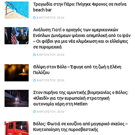
Τραγωδία στην Πάρο: Πνίγηκε 4χρονος σε πισίνα
beach bar
8 ΑΥΓΟΎΣΤΟΥ, 2026
Ανάλυση: Γιατί ο αρχηγός των αμερικανικών
Ενόπλων Δυνάμεων ψάχνει απεμπλοκή από το Ιράν
– Οι φόβοι για μια νέα κλιμάκωση και οι ελλείψεις
σε πυρομαχικά
8 ΑΥΓΟΎΣΤΟΥ, 2026
Θλίψη στον Βόλο – Έφυγε από τη ζωή η Ελένη
Πολύζου
8 ΑΥΓΟΎΣΤΟΥ, 2026
Στον πυρήνα της αμυντικής βιομηχανίας ο Βόλος:
«Κλειδί» για την ευρωπαϊκή στρατηγική
αυτονομία χάρη στη Metlen
8 ΑΥΓΟΎΣΤΟΥ, 2026
Βόλος: Φωτιά σε κουζίνα από μαγειρικό σκεύος –
Κινητοποίηση της πυροσβεστικής