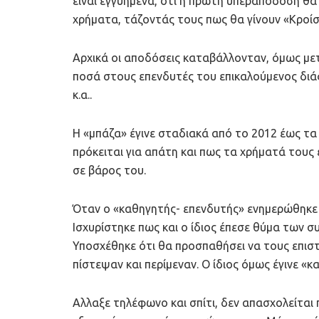
είναι εγγυημένα, ότι η πρώτη υπεραπόδοση θα 
χρήματα, τάζοντάς τους πως θα γίνουν «Κροίσ
Αρχικά οι αποδόσεις καταβάλλονταν, όμως με
ποσά στους επενδυτές του επικαλούμενος δι
κ.α..
Η «μπάζα» έγινε σταδιακά από το 2012 έως τ
πρόκειται για απάτη και πως τα χρήματά τους
σε βάρος του.
Όταν ο «καθηγητής- επενδυτής» ενημερώθηκε γι
Ισχυρίστηκε πως και ο ίδιος έπεσε θύμα των σ
Υποσχέθηκε ότι θα προσπαθήσει να τους επιστρ
πίστεψαν και περίμεναν. Ο ίδιος όμως έγινε «κ
Αλλαξε τηλέφωνο και σπίτι, δεν απασχολείται 