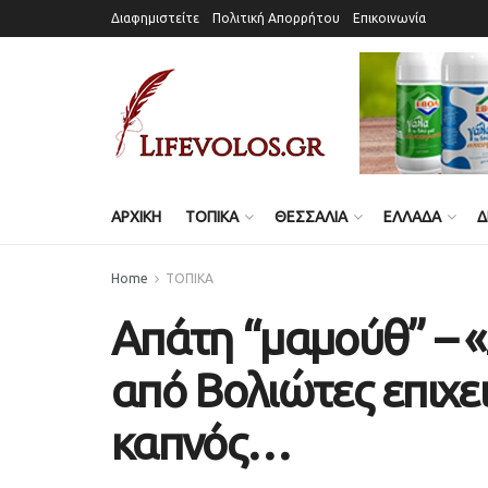
Διαφημιστείτε
Πολιτική Απορρήτου
Επικοινωνία
ΑΡΧΙΚΗ
ΤΟΠΙΚΑ
ΘΕΣΣΑΛΙΑ
ΕΛΛΑΔΑ
Δ
Home
ΤΟΠΙΚΑ
Απάτη “μαμούθ” – 
από Βολιώτες επιχει
καπνός…