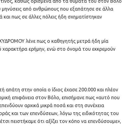
τινος, καθώς ορισμένα από τα θύματά του στον Βόλο
 μηνύσεις από ανθρώπους που εξαπάτησε σε άλλα
 και πως σε άλλες πόλεις ήδη σχηματίστηκαν
ΧΥΔΡΟΜΟΥ λένε πως ο καθηγητής μετρά ήδη μία
ύ χαρακτήρα ερήμην, ενώ στο όνομά του εκκρεμούν
 απάτη στην οποία ο ίδιος έχασε 200.000 και πλέον
νομική επιφάνεια στον Βόλο, επισήμανε πως «αυτό που
επενδύουν αρχικά μικρά ποσά και στη συνέχεια
ράς και των επενδύσεων, λόγω της ειδικότητας του
έτσι πειστήκαμε ότι αξίζει τον κόπο να επενδύσουμε»,