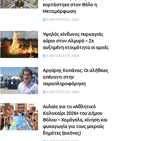
εορτάστηκε στον Βόλο η
Μεταμόρφωση
6 ΑΥΓΟΎΣΤΟΥ, 2026
Υψηλός κίνδυνος πυρκαγιάς
αύριο στον Αλμυρό – Σε
αυξημένη ετοιμότητα οι αρχές
6 ΑΥΓΟΎΣΤΟΥ, 2026
Aργύρης Κοπάνας: Οι αλήθειες
απέναντι στην
παραπληροφόρηση
6 ΑΥΓΟΎΣΤΟΥ, 2026
Αυλαία για το «Αθλητικό
Καλοκαίρι 2026» του Δήμου
Βόλου – Χαμόγελα, κίνηση και
ψυχαγωγία για τους μικρούς
δημότες (εικόνες)