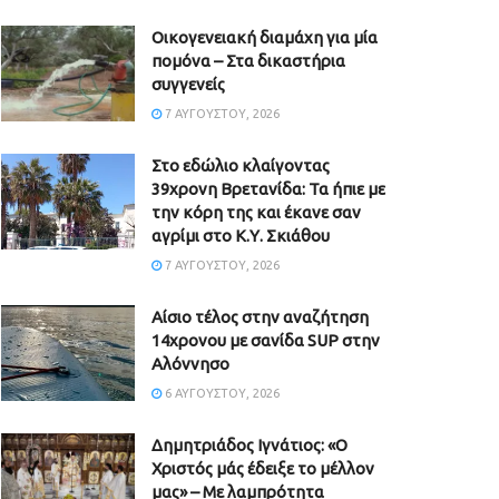
Οικογενειακή διαμάχη για μία
πομόνα – Στα δικαστήρια
συγγενείς
7 ΑΥΓΟΎΣΤΟΥ, 2026
Στο εδώλιο κλαίγοντας
39χρονη Βρετανίδα: Τα ήπιε με
την κόρη της και έκανε σαν
αγρίμι στο Κ.Υ. Σκιάθου
7 ΑΥΓΟΎΣΤΟΥ, 2026
Αίσιο τέλος στην αναζήτηση
14χρονου με σανίδα SUP στην
Αλόννησο
6 ΑΥΓΟΎΣΤΟΥ, 2026
Δημητριάδος Ιγνάτιος: «Ο
Χριστός μάς έδειξε το μέλλον
μας» – Με λαμπρότητα