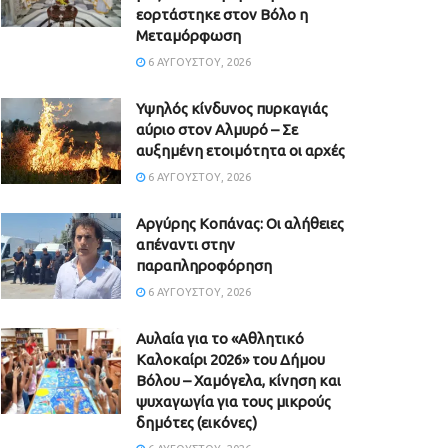
εορτάστηκε στον Βόλο η
Μεταμόρφωση
6 ΑΥΓΟΎΣΤΟΥ, 2026
Υψηλός κίνδυνος πυρκαγιάς
αύριο στον Αλμυρό – Σε
αυξημένη ετοιμότητα οι αρχές
6 ΑΥΓΟΎΣΤΟΥ, 2026
Aργύρης Κοπάνας: Οι αλήθειες
απέναντι στην
παραπληροφόρηση
6 ΑΥΓΟΎΣΤΟΥ, 2026
Αυλαία για το «Αθλητικό
Καλοκαίρι 2026» του Δήμου
Βόλου – Χαμόγελα, κίνηση και
ψυχαγωγία για τους μικρούς
δημότες (εικόνες)