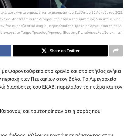
ατικά αυτοκίνητα σημειώθηκε το μεσημέρι του Σαββάτου 20 Αυγούστου 2022
ρβενάκια. Αποτέλεσμα της σύγκρουσης ήταν ο τραυματισμός δυο ατόμων που
βησαν ένα πυροσβεστικό όχημα , περιπολικά της Τροχαίας Άργους και το ΕΚΑΒ.
διενεργεί το Τμήμα Τροχαίας 'Αργους. (Βασίλης Παπαδόπουλος/Eurokinissi)
Share on Twitter
 με ψαροντούφεκο στο κρανίο και στο στήθος ανήκει
 περιοχή των Πευκακίων στον Βόλο. Το Λιμεναρχείο
ενώ διασώστες του ΕΚΑΒ, παρέλαβαν το πτώμα και τον
40χρονου, και ταυτοποίησαν ότι η σορός που
ονος άνδρας μάλλον αυτοκτόνησε πέφτοντας στον