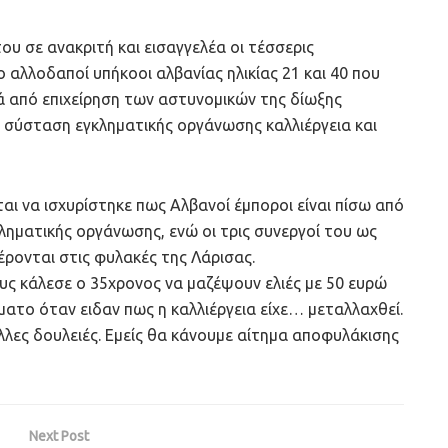
υ σε ανακριτή και εισαγγελέα οι τέσσερις
ο αλλοδαποί υπήκοοι αλβανίας ηλικίας 21 και 40 που
 από επιχείρηση των αστυνομικών της δίωξης
 σύσταση εγκληματικής οργάνωσης καλλιέργεια και
αι να ισχυρίστηκε πως Αλβανοί έμποροι είναι πίσω από
ληματικής οργάνωσης, ενώ οι τρις συνεργοί του ως
έρονται στις φυλακές της Λάρισας.
ς κάλεσε ο 35χρονος να μαζέψουν ελιές με 50 ευρώ
ατο όταν ειδαν πως η καλλιέργεια είχε… μεταλλαχθεί.
λλες δουλειές. Εμείς θα κάνουμε αίτημα αποφυλάκισης
Next Post