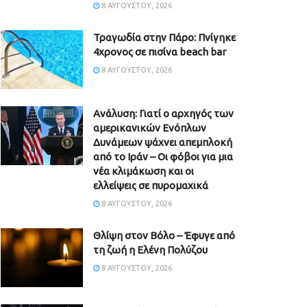
8 ΑΥΓΟΎΣΤΟΥ, 2026
Τραγωδία στην Πάρο: Πνίγηκε
4χρονος σε πισίνα beach bar
8 ΑΥΓΟΎΣΤΟΥ, 2026
Ανάλυση: Γιατί ο αρχηγός των
αμερικανικών Ενόπλων
Δυνάμεων ψάχνει απεμπλοκή
από το Ιράν – Οι φόβοι για μια
νέα κλιμάκωση και οι
ελλείψεις σε πυρομαχικά
8 ΑΥΓΟΎΣΤΟΥ, 2026
Θλίψη στον Βόλο – Έφυγε από
τη ζωή η Ελένη Πολύζου
8 ΑΥΓΟΎΣΤΟΥ, 2026