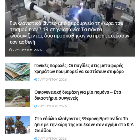
Συγκλονιστικό βίντεο από χειρουργείο την ώρα του
σεισμού των 7,1R στην Ιαπωνία: Τα πάντα
κλυδωνίζονται, δύο προσπάθησαν να προστατεύσουν
τον ασθενή
7 ΑΥΓΟΎΣΤΟΥ, 2026
Γονικές παροχές: Οι παγίδες στις μεταφορές
χρημάτων που μπορεί να κοστίσουν σε φόρο
7 ΑΥΓΟΎΣΤΟΥ, 2026
Οικογενειακή διαμάχη για μία πομόνα – Στα
δικαστήρια συγγενείς
7 ΑΥΓΟΎΣΤΟΥ, 2026
Στο εδώλιο κλαίγοντας 39χρονη Βρετανίδα: Τα
ήπιε με την κόρη της και έκανε σαν αγρίμι στο Κ.Υ.
Σκιάθου
7 ΑΥΓΟΎΣΤΟΥ, 2026