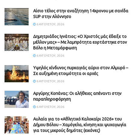
Αίσιο τέλος στην αναζήτηση 14χρονου με σανίδα
SUP στην Αλόννησο
6 ΑΥΓΟΎΣΤΟΥ, 2026
Δημητριάδος Ιγνάτιος: «Ο Χριστός μάς έδειξε το
μέλλον μας» – Με λαμπρότητα εορτάστηκε στον
Βόλο η Μεταμόρφωση
6 ΑΥΓΟΎΣΤΟΥ, 2026
Υψηλός κίνδυνος πυρκαγιάς αύριο στον Αλμυρό –
Σε αυξημένη ετοιμότητα οι αρχές
6 ΑΥΓΟΎΣΤΟΥ, 2026
Aργύρης Κοπάνας: Οι αλήθειες απέναντι στην
παραπληροφόρηση
6 ΑΥΓΟΎΣΤΟΥ, 2026
Αυλαία για το «Αθλητικό Καλοκαίρι 2026» του
Δήμου Βόλου – Χαμόγελα, κίνηση και ψυχαγωγία
για τους μικρούς δημότες (εικόνες)