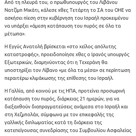
Από τη πλευρά του, ο πρωθυπουργός του Λιβάνου
Νατζίμπ Μικάτι, κάλεσε χθες Τετάρτη το ΣΑ του ΟΗΕ να
ασκήσει πίεση στην κυβέρνηση του Ισραήλ προκειμένου
να υπάρξει «άμεση κατάπαυση του πυρός σε όλα τα
μέτωπα».
Η Εγγύς Ανατολή βρίσκεται «στο χείλος απόλυτης
καταστροφής», προειδοποίησε χθες ο Ιρανός υπουργός
Εξωτερικών, διαμηνύοντας ότι η Τεχεράνη θα
υποστηρίξει τον Λίβανο «με όλα τα μέσα» σε περίπτωση
περαιτέρω κλιμάκωσης της επίθεσης του Ισραήλ.
Η Γαλλία, από κοινού με τις ΗΠΑ, προτείνει προσωρινή
κατάπαυση του πυρός, διάρκειας 21 ημερών, για να
διεξαχθούν διαπραγματεύσεις ανάμεσα στο Ισραήλ και
στη Χεζμπολάχ, σύμφωνα με τον επικεφαλής της
γαλλικής διπλωματίας κατά τη διάρκεια της
κατεπείγουσας συνεδρίασης του Συμβουλίου Ασφαλείας