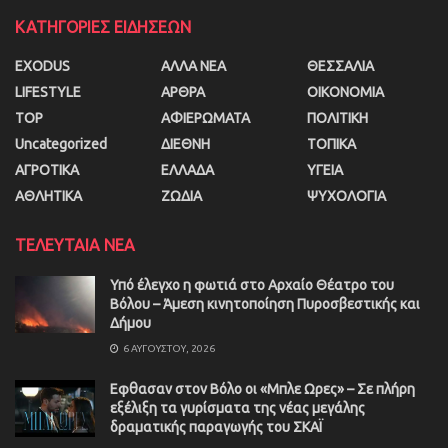
ΚΑΤΗΓΟΡΙΕΣ ΕΙΔΗΣΕΩΝ
EXODUS
ΑΛΛΑ ΝΕΑ
ΘΕΣΣΑΛΙΑ
LIFESTYLE
ΑΡΘΡΑ
ΟΙΚΟΝΟΜΙΑ
TOP
ΑΦΙΕΡΩΜΑΤΑ
ΠΟΛΙΤΙΚΗ
Uncategorized
ΔΙΕΘΝΗ
ΤΟΠΙΚΑ
ΑΓΡΟΤΙΚΑ
ΕΛΛΑΔΑ
ΥΓΕΙΑ
ΑΘΛΗΤΙΚΑ
ΖΩΔΙΑ
ΨΥΧΟΛΟΓΙΑ
ΤΕΛΕΥΤΑΙΑ ΝΕΑ
Υπό έλεγχο η φωτιά στο Αρχαίο Θέατρο του
Βόλου – Άμεση κινητοποίηση Πυροσβεστικής και
Δήμου
6 ΑΥΓΟΎΣΤΟΥ, 2026
Εφθασαν στον Βόλο οι «Μπλε Ωρες» – Σε πλήρη
εξέλιξη τα γυρίσματα της νέας μεγάλης
δραματικής παραγωγής του ΣΚΑΪ