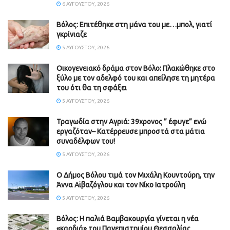
6 ΑΥΓΟΎΣΤΟΥ, 2026
Βόλος: Επιτέθηκε στη μάνα του με…μπολ, γιατί
γκρίνιαζε
5 ΑΥΓΟΎΣΤΟΥ, 2026
Οικογενειακό δράμα στον Βόλο: Πλακώθηκε στο
ξύλο με τον αδελφό του και απείλησε τη μητέρα
του ότι θα τη σφάξει
5 ΑΥΓΟΎΣΤΟΥ, 2026
Τραγωδία στην Αγριά: 39χρονος ” έφυγε” ενώ
εργαζόταν– Κατέρρευσε μπροστά στα μάτια
συναδέλφων του!
5 ΑΥΓΟΎΣΤΟΥ, 2026
Ο Δήμος Βόλου τιμά τον Μιχάλη Κουντούρη, την
Άννα Αϊβαζόγλου και τον Νίκο Ιατρούλη
5 ΑΥΓΟΎΣΤΟΥ, 2026
Βόλος: Η παλιά Βαμβακουργία γίνεται η νέα
«καρδιά» του Πανεπιστημίου Θεσσαλίας