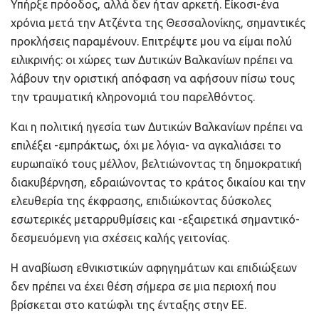
Υπήρξε πρόοδος, αλλά δεν ήταν αρκετή. Είκοσι-ένα
χρόνια μετά την Ατζέντα της Θεσσαλονίκης, σημαντικές
προκλήσεις παραμένουν. Επιτρέψτε μου να είμαι πολύ
ειλικρινής: οι χώρες των Δυτικών Βαλκανίων πρέπει να
λάβουν την οριστική απόφαση να αφήσουν πίσω τους
την τραυματική κληρονομιά του παρελθόντος.
Και η πολιτική ηγεσία των Δυτικών Βαλκανίων πρέπει να
επιλέξει -εμπράκτως, όχι με λόγια- να αγκαλιάσει το
ευρωπαϊκό τους μέλλον, βελτιώνοντας τη δημοκρατική
διακυβέρνηση, εδραιώνοντας το κράτος δικαίου και την
ελευθερία της έκφρασης, επιδιώκοντας δύσκολες
εσωτερικές μεταρρυθμίσεις και -εξαιρετικά σημαντικό-
δεσμευόμενη για σχέσεις καλής γειτονίας.
Η αναβίωση εθνικιστικών αφηγημάτων και επιδιώξεων
δεν πρέπει να έχει θέση σήμερα σε μια περιοχή που
βρίσκεται στο κατώφλι της ένταξης στην ΕΕ.