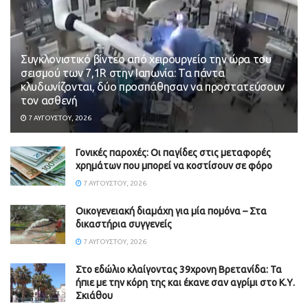
Συγκλονιστικό βίντεο από χειρουργείο την ώρα του
σεισμού των 7,1R στην Ιαπωνία: Τα πάντα
κλυδωνίζονται, δύο προσπάθησαν να προστατεύσουν
τον ασθενή
7 ΑΥΓΟΎΣΤΟΥ, 2026
Γονικές παροχές: Οι παγίδες στις μεταφορές
χρημάτων που μπορεί να κοστίσουν σε φόρο
7 ΑΥΓΟΎΣΤΟΥ, 2026
Οικογενειακή διαμάχη για μία πομόνα – Στα
δικαστήρια συγγενείς
7 ΑΥΓΟΎΣΤΟΥ, 2026
Στο εδώλιο κλαίγοντας 39χρονη Βρετανίδα: Τα
ήπιε με την κόρη της και έκανε σαν αγρίμι στο Κ.Υ.
Σκιάθου