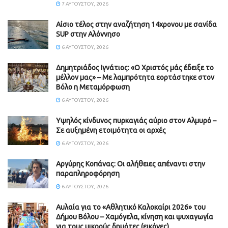
7 ΑΥΓΟΎΣΤΟΥ, 2026
Αίσιο τέλος στην αναζήτηση 14χρονου με σανίδα
SUP στην Αλόννησο
6 ΑΥΓΟΎΣΤΟΥ, 2026
Δημητριάδος Ιγνάτιος: «Ο Χριστός μάς έδειξε το
μέλλον μας» – Με λαμπρότητα εορτάστηκε στον
Βόλο η Μεταμόρφωση
6 ΑΥΓΟΎΣΤΟΥ, 2026
Υψηλός κίνδυνος πυρκαγιάς αύριο στον Αλμυρό –
Σε αυξημένη ετοιμότητα οι αρχές
6 ΑΥΓΟΎΣΤΟΥ, 2026
Aργύρης Κοπάνας: Οι αλήθειες απέναντι στην
παραπληροφόρηση
6 ΑΥΓΟΎΣΤΟΥ, 2026
Αυλαία για το «Αθλητικό Καλοκαίρι 2026» του
Δήμου Βόλου – Χαμόγελα, κίνηση και ψυχαγωγία
για τους μικρούς δημότες (εικόνες)