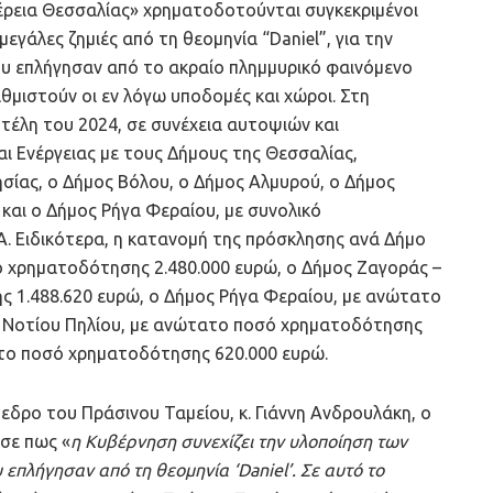
ρεια Θεσσαλίας» χρηματοδοτούνται συγκεκριμένοι
μεγάλες ζημιές από τη θεομηνία “Daniel”, για την
 επλήγησαν από το ακραίο πλημμυρικό φαινόμενο
θμιστούν οι εν λόγω υποδομές και χώροι. Στη
 τέλη του 2024, σε συνέχεια αυτοψιών και
ι Ενέργειας με τους Δήμους της Θεσσαλίας,
ησίας, ο Δήμος Βόλου, ο Δήμος Αλμυρού, ο Δήμος
και ο Δήμος Ρήγα Φεραίου, με συνολικό
Α. Ειδικότερα, η κατανομή της πρόσκλησης ανά Δήμο
ό χρηματοδότησης 2.480.000 ευρώ, ο Δήμος Ζαγοράς –
 1.488.620 ευρώ, ο Δήμος Ρήγα Φεραίου, με ανώτατο
 Νοτίου Πηλίου, με ανώτατο ποσό χρηματοδότησης
ατο ποσό χρηματοδότησης 620.000 ευρώ.
εδρο του Πράσινου Ταμείου, κ. Γιάννη Ανδρουλάκη, ο
σε πως «
η Κυβέρνηση συνεχίζει την υλοποίηση των
επλήγησαν από τη θεομηνία ‘Daniel’. Σε αυτό το