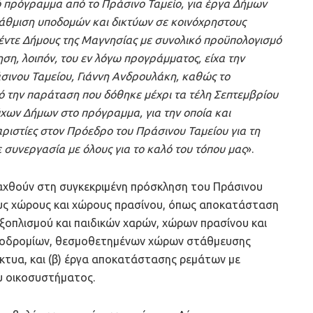
κό πρόγραμμα από το Πράσινο Ταμείο, για έργα Δήμων
άθμιση υποδομών και δικτύων σε κοινόχρηστους
έντε Δήμους της Μαγνησίας με συνολικό προϋπολογισμό
ση, λοιπόν, του εν λόγω προγράμματος, είχα την
σινου Ταμείου, Γιάννη Ανδρουλάκη, καθώς το
πό την παράταση που δόθηκε μέχρι τα τέλη Σεπτεμβρίου
ύχων Δήμων στο πρόγραμμα, για την οποία και
ριστίες στον Πρόεδρο του Πράσινου Ταμείου για τη
 συνεργασία με όλους για το καλό του τόπου μας
».
ταχθούν στη συγκεκριμένη πρόσκληση του Πράσινου
τους χώρους και χώρους πρασίνου, όπως αποκατάσταση
οπλισμού και παιδικών χαρών, χώρων πρασίνου και
ζοδρομίων, θεσμοθετημένων χώρων στάθμευσης
ίκτυα, και (β) έργα αποκατάστασης ρεμάτων με
υ οικοσυστήματος.