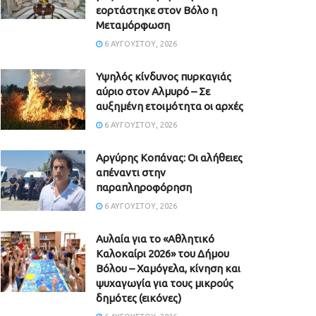
εορτάστηκε στον Βόλο η
Μεταμόρφωση
6 ΑΥΓΟΎΣΤΟΥ, 2026
Υψηλός κίνδυνος πυρκαγιάς
αύριο στον Αλμυρό – Σε
αυξημένη ετοιμότητα οι αρχές
6 ΑΥΓΟΎΣΤΟΥ, 2026
Aργύρης Κοπάνας: Οι αλήθειες
απέναντι στην
παραπληροφόρηση
6 ΑΥΓΟΎΣΤΟΥ, 2026
Αυλαία για το «Αθλητικό
Καλοκαίρι 2026» του Δήμου
Βόλου – Χαμόγελα, κίνηση και
ψυχαγωγία για τους μικρούς
δημότες (εικόνες)