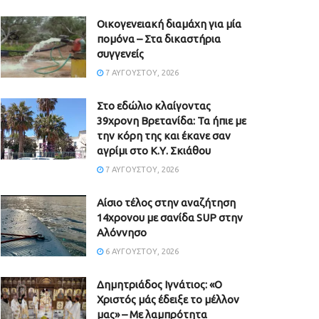
Οικογενειακή διαμάχη για μία
πομόνα – Στα δικαστήρια
συγγενείς
7 ΑΥΓΟΎΣΤΟΥ, 2026
Στο εδώλιο κλαίγοντας
39χρονη Βρετανίδα: Τα ήπιε με
την κόρη της και έκανε σαν
αγρίμι στο Κ.Υ. Σκιάθου
7 ΑΥΓΟΎΣΤΟΥ, 2026
Αίσιο τέλος στην αναζήτηση
14χρονου με σανίδα SUP στην
Αλόννησο
6 ΑΥΓΟΎΣΤΟΥ, 2026
Δημητριάδος Ιγνάτιος: «Ο
Χριστός μάς έδειξε το μέλλον
μας» – Με λαμπρότητα