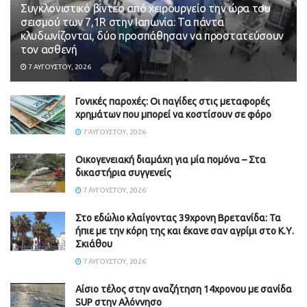
Συγκλονιστικό βίντεο από χειρουργείο την ώρα του
σεισμού των 7,1R στην Ιαπωνία: Τα πάντα
κλυδωνίζονται, δύο προσπάθησαν να προστατεύσουν
τον ασθενή
7 ΑΥΓΟΎΣΤΟΥ, 2026
Γονικές παροχές: Οι παγίδες στις μεταφορές
χρημάτων που μπορεί να κοστίσουν σε φόρο
7 ΑΥΓΟΎΣΤΟΥ, 2026
Οικογενειακή διαμάχη για μία πομόνα – Στα
δικαστήρια συγγενείς
7 ΑΥΓΟΎΣΤΟΥ, 2026
Στο εδώλιο κλαίγοντας 39χρονη Βρετανίδα: Τα
ήπιε με την κόρη της και έκανε σαν αγρίμι στο Κ.Υ.
Σκιάθου
7 ΑΥΓΟΎΣΤΟΥ, 2026
Αίσιο τέλος στην αναζήτηση 14χρονου με σανίδα
SUP στην Αλόννησο