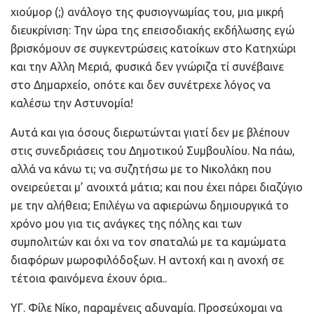
χιούμορ (;) ανάλογο της φυσιογνωμίας του, μια μικρή
διευκρίνιση: Την ώρα της επεισοδιακής εκδήλωσης εγώ
βρισκόμουν σε συγκεντρώσεις κατοίκων στο Κατηχώρι
και την Αλλη Μεριά, φυσικά δεν γνώριζα τί συνέβαινε
στο Δημαρχείο, οπότε και δεν συνέτρεχε λόγος να
καλέσω την Αστυνομία!
Αυτά και για όσους διερωτώνται γιατί δεν με βλέπουν
στις συνεδριάσεις του Δημοτικού Συμβουλίου. Να πάω,
αλλά να κάνω τι; να συζητήσω με το Νικολάκη που
ονειρεύεται μ’ ανοιχτά μάτια; και που έχει πάρει διαζύγιο
με την αλήθεια; Επιλέγω να αφιερώνω δημιουργικά το
χρόνο μου για τις ανάγκες της πόλης και των
συμπολιτών και όχι να τον σπαταλώ με τα καμώματα
διαφόρων μωροφιλόδοξων. Η αντοχή και η ανοχή σε
τέτοια φαινόμενα έχουν όρια..
ΥΓ. Φίλε Νίκο, παραμένεις αδυναμία. Προσεύχομαι να