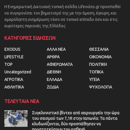
Η Ενημερωτική Δικτυακή τοπική σελίδα Lifevolos.gr προσπαθεί
να συγχρονίσει τον βηματισμό της με την άμεση, έγκυρη, και
αμερόληπτη ενημέρωση τόσο σε τοπικό επίπεδο όσο και στις
ευρύτερες περιοχές της Ελλάδας
ΚΑΤΗΓΟΡΙΕΣ ΕΙΔΗΣΕΩΝ
EXODUS
ΑΛΛΑ ΝΕΑ
ΘΕΣΣΑΛΙΑ
LIFESTYLE
ΑΡΘΡΑ
ΟΙΚΟΝΟΜΙΑ
TOP
ΑΦΙΕΡΩΜΑΤΑ
ΠΟΛΙΤΙΚΗ
Uncategorized
ΔΙΕΘΝΗ
ΤΟΠΙΚΑ
ΑΓΡΟΤΙΚΑ
ΕΛΛΑΔΑ
ΥΓΕΙΑ
ΑΘΛΗΤΙΚΑ
ΖΩΔΙΑ
ΨΥΧΟΛΟΓΙΑ
ΤΕΛΕΥΤΑΙΑ ΝΕΑ
Συγκλονιστικό βίντεο από χειρουργείο την ώρα
του σεισμού των 7,1R στην Ιαπωνία: Τα πάντα
κλυδωνίζονται, δύο προσπάθησαν να
προστατεύσουν τον ασθενή