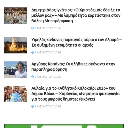
Δημητριάδος Ιγνάτιος: «Ο Χριστός μάς έδειξε το
μέλλον μας» – Με λαμπρότητα εορτάστηκε στον
Βόλο η Μεταμόρφωση
6 ΑΥΓΟΎΣΤΟΥ, 2026
Υψηλός κίνδυνος πυρκαγιάς αύριο στον Αλμυρό –
Σε αυξημένη ετοιμότητα οι αρχές
6 ΑΥΓΟΎΣΤΟΥ, 2026
Aργύρης Κοπάνας: Οι αλήθειες απέναντι στην
παραπληροφόρηση
6 ΑΥΓΟΎΣΤΟΥ, 2026
Αυλαία για το «Αθλητικό Καλοκαίρι 2026» του
Δήμου Βόλου – Χαμόγελα, κίνηση και ψυχαγωγία
για τους μικρούς δημότες (εικόνες)
6 ΑΥΓΟΎΣΤΟΥ, 2026