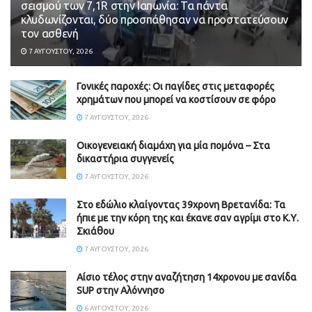
σεισμού των 7,1R στην Ιαπωνία: Τα πάντα
κλυδωνίζονται, δύο προσπάθησαν να προστατεύσουν
τον ασθενή
7 ΑΥΓΟΎΣΤΟΥ, 2026
Γονικές παροχές: Οι παγίδες στις μεταφορές
χρημάτων που μπορεί να κοστίσουν σε φόρο
7 ΑΥΓΟΎΣΤΟΥ, 2026
Οικογενειακή διαμάχη για μία πομόνα – Στα
δικαστήρια συγγενείς
7 ΑΥΓΟΎΣΤΟΥ, 2026
Στο εδώλιο κλαίγοντας 39χρονη Βρετανίδα: Τα
ήπιε με την κόρη της και έκανε σαν αγρίμι στο Κ.Υ.
Σκιάθου
7 ΑΥΓΟΎΣΤΟΥ, 2026
Αίσιο τέλος στην αναζήτηση 14χρονου με σανίδα
SUP στην Αλόννησο
6 ΑΥΓΟΎΣΤΟΥ, 2026