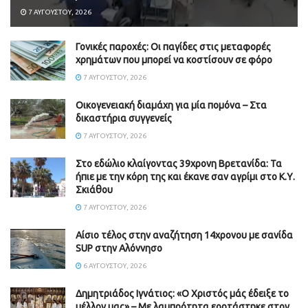
7 ΑΥΓΟΎΣΤΟΥ, 2026
Γονικές παροχές: Οι παγίδες στις μεταφορές
χρημάτων που μπορεί να κοστίσουν σε φόρο
7 ΑΥΓΟΎΣΤΟΥ, 2026
Οικογενειακή διαμάχη για μία πομόνα – Στα
δικαστήρια συγγενείς
7 ΑΥΓΟΎΣΤΟΥ, 2026
Στο εδώλιο κλαίγοντας 39χρονη Βρετανίδα: Τα
ήπιε με την κόρη της και έκανε σαν αγρίμι στο Κ.Υ.
Σκιάθου
7 ΑΥΓΟΎΣΤΟΥ, 2026
Αίσιο τέλος στην αναζήτηση 14χρονου με σανίδα
SUP στην Αλόννησο
6 ΑΥΓΟΎΣΤΟΥ, 2026
Δημητριάδος Ιγνάτιος: «Ο Χριστός μάς έδειξε το
μέλλον μας» – Με λαμπρότητα εορτάστηκε στον