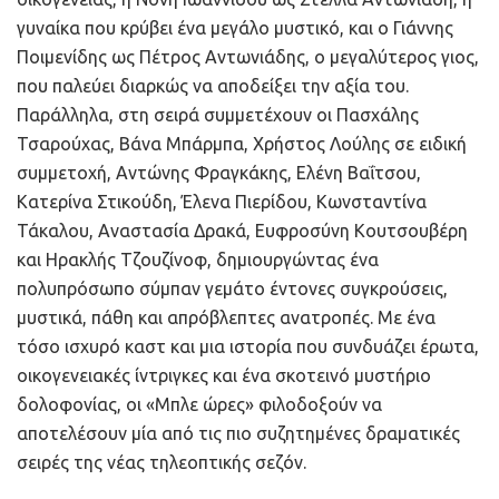
γυναίκα που κρύβει ένα μεγάλο μυστικό, και ο Γιάννης
Ποιμενίδης ως Πέτρος Αντωνιάδης, ο μεγαλύτερος γιος,
που παλεύει διαρκώς να αποδείξει την αξία του.
Παράλληλα, στη σειρά συμμετέχουν οι Πασχάλης
Τσαρούχας, Βάνα Μπάρμπα, Χρήστος Λούλης σε ειδική
συμμετοχή, Αντώνης Φραγκάκης, Ελένη Βαΐτσου,
Κατερίνα Στικούδη, Έλενα Πιερίδου, Κωνσταντίνα
Τάκαλου, Αναστασία Δρακά, Ευφροσύνη Κουτσουβέρη
και Ηρακλής Τζουζίνοφ, δημιουργώντας ένα
πολυπρόσωπο σύμπαν γεμάτο έντονες συγκρούσεις,
μυστικά, πάθη και απρόβλεπτες ανατροπές. Με ένα
τόσο ισχυρό καστ και μια ιστορία που συνδυάζει έρωτα,
οικογενειακές ίντριγκες και ένα σκοτεινό μυστήριο
δολοφονίας, οι «Μπλε ώρες» φιλοδοξούν να
αποτελέσουν μία από τις πιο συζητημένες δραματικές
σειρές της νέας τηλεοπτικής σεζόν.