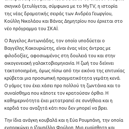
σκηνικό ξετυλίγεται, σύμφωνα με το MyTV, η ιστορία
της νέας δραματικής σειράς των Ανδρέα Γεωργίου,
Κούλλη Νικολάου και Βάνας Δημητρίου που έρχεται στο
νέο πρόγραμμα του ΣΚΑΪ.
Ο Άγγελος Αντωνιάδης, τον οποίο υποδύεται ο
Βαγγέλης Κακουριώτης, είναι ένας νέος άντρας με
φιλοδοξίες, αφοσιωμένος στη δουλειά του και στην
οικογενειακή γαλακτοβιομηχανία. Η ζωή του δείχνει
τακτοποιημένη, όμως πίσω από την εικόνα της επιτυχίας
κρύβεται μια προσωπική πραγματικότητα γεμάτη κενά.
Ο γάμος του έχει χάσει προ πολλού τη ζωντάνια και το
συναίσθημα που κάποτε τον κρατούσαν όρθιο. Η
καθημερινότητα έχει μετατραπεί σε συνήθεια και η
καρδιά του αναζητά κάτι που δεν μπορεί να βρει.
Την ίδια ανάγκη κουβαλά και η Εύα Ρουμπάνη, την οποία
ενσαρκώνει η Ιζαμπέλλα Φούλοπ. Μια ευαίσθητη και