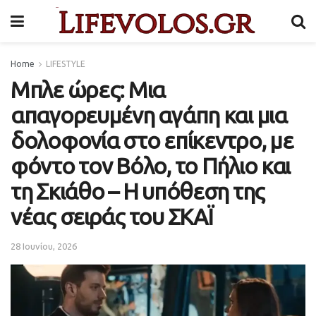
Home
LIFESTYLE
Μπλε ώρες: Μια
απαγορευμένη αγάπη και μια
δολοφονία στο επίκεντρο, με
φόντο τον Βόλο, το Πήλιο και
τη Σκιάθο – Η υπόθεση της
νέας σειράς του ΣΚΑΪ
28 Ιουνίου, 2026