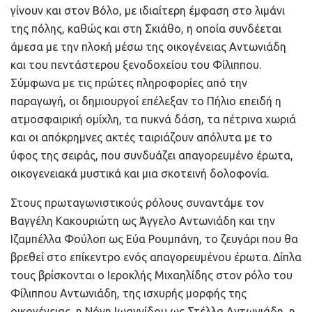
γίνουν και στον Βόλο, με ιδιαίτερη έμφαση στο λιμάνι
της πόλης, καθώς και στη Σκιάθο, η οποία συνδέεται
άμεσα με την πλοκή μέσω της οικογένειας Αντωνιάδη
και του πεντάστερου ξενοδοχείου του Φίλιππου.
Σύμφωνα με τις πρώτες πληροφορίες από την
παραγωγή, οι δημιουργοί επέλεξαν το Πήλιο επειδή η
ατμοσφαιρική ομίχλη, τα πυκνά δάση, τα πέτρινα χωριά
και οι απόκρημνες ακτές ταιριάζουν απόλυτα με το
ύφος της σειράς, που συνδυάζει απαγορευμένο έρωτα,
οικογενειακά μυστικά και μια σκοτεινή δολοφονία.
Στους πρωταγωνιστικούς ρόλους συναντάμε τον
Βαγγέλη Κακουριώτη ως Άγγελο Αντωνιάδη και την
Ιζαμπέλλα Φούλοπ ως Εύα Ρουμπάνη, το ζευγάρι που θα
βρεθεί στο επίκεντρο ενός απαγορευμένου έρωτα. Δίπλα
τους βρίσκονται ο Ιεροκλής Μιχαηλίδης στον ρόλο του
Φίλιππου Αντωνιάδη, της ισχυρής μορφής της
οικογένειας, η Νόνη Ιωαννίδου ως Στέλλα Αντωνιάδη, η