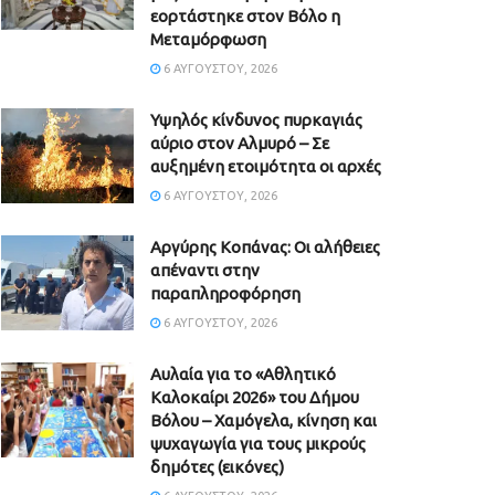
εορτάστηκε στον Βόλο η
Μεταμόρφωση
6 ΑΥΓΟΎΣΤΟΥ, 2026
Υψηλός κίνδυνος πυρκαγιάς
αύριο στον Αλμυρό – Σε
αυξημένη ετοιμότητα οι αρχές
6 ΑΥΓΟΎΣΤΟΥ, 2026
Aργύρης Κοπάνας: Οι αλήθειες
απέναντι στην
παραπληροφόρηση
6 ΑΥΓΟΎΣΤΟΥ, 2026
Αυλαία για το «Αθλητικό
Καλοκαίρι 2026» του Δήμου
Βόλου – Χαμόγελα, κίνηση και
ψυχαγωγία για τους μικρούς
δημότες (εικόνες)