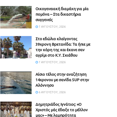
Οικογενειακή διαμάχη για μία
πομόνα – Στα δικαστήρια
συγγενείς
7 ΑΥΓΟΎΣΤΟΥ, 2026
Στο εδώλιο κλαίγοντας
39χρονη Βρετανίδα: Τα ήπιε με
την κόρη της και έκανε σαν
αγρίμι στο Κ.Υ. Σκιάθου
7 ΑΥΓΟΎΣΤΟΥ, 2026
Αίσιο τέλος στην αναζήτηση
14χρονου με σανίδα SUP στην
Αλόννησο
6 ΑΥΓΟΎΣΤΟΥ, 2026
Δημητριάδος Ιγνάτιος: «Ο
Χριστός μάς έδειξε το μέλλον
μας» – Με λαμπρότητα