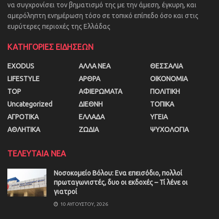
να συγχρονίσει τον βηματισμό της με την άμεση, έγκυρη, και
αμερόληπτη ενημέρωση τόσο σε τοπικό επίπεδο όσο και στις
ευρύτερες περιοχές της Ελλάδας
ΚΑΤΗΓΟΡΙΕΣ ΕΙΔΗΣΕΩΝ
EXODUS
ΑΛΛΑ ΝΕΑ
ΘΕΣΣΑΛΙΑ
LIFESTYLE
ΑΡΘΡΑ
ΟΙΚΟΝΟΜΙΑ
TOP
ΑΦΙΕΡΩΜΑΤΑ
ΠΟΛΙΤΙΚΗ
Uncategorized
ΔΙΕΘΝΗ
ΤΟΠΙΚΑ
ΑΓΡΟΤΙΚΑ
ΕΛΛΑΔΑ
ΥΓΕΙΑ
ΑΘΛΗΤΙΚΑ
ΖΩΔΙΑ
ΨΥΧΟΛΟΓΙΑ
ΤΕΛΕΥΤΑΙΑ ΝΕΑ
Νοσοκομείο Βόλου: Ενα επεισόδιο, πολλοί
πρωταγωνιστές, δυο οι εκδοχές – Τί λένε οι
γιατροί
10 ΑΥΓΟΎΣΤΟΥ, 2026