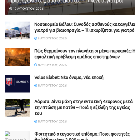
πρωταγωνιστές, δυο οι εκδοχές – Τί λένε οι γιατροί
10 ΑΥΓΟΎΣΤΟΥ, 2026
Νοσοκομείο Βόλου: Συνοδός ασθενούς καταγγέλει
γιατρό για βιαιοπραγία – Τί ισχυρίζεται για γιατρό
9 ΑΥΓΟΎΣΤΟΥ, 2026
Πώς θερμαίνουν τον πλανήτη οι μέγα-πυρκαγιές: Η
εφιαλτική πρόβλεψη ομάδας επιστημόνων
8 ΑΥΓΟΎΣΤΟΥ, 2026
Volos Elabet: Νέο όνομα, νέα εποχή
8 ΑΥΓΟΎΣΤΟΥ, 2026
Λάρισα: Δίνει μάχη στην εντατική 43χρονος μετά
την πτώση με πατίνι – Ποιά η εξέλιξη της υγείας
του
8 ΑΥΓΟΎΣΤΟΥ, 2026
Φοιτητικό στεγαστικό επίδομα: Ποιοι φοιτητές
θα λάβουν έως 2.500 ευρώ