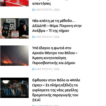
απαντήσεις
6 ΑΥΓΟΎΣΤΟΥ, 2026
Νέα απάτη με τη μέθοδο…
ΔΕΔΔΗΕ – Θύμα 75χρονη στην
Ανάβρα – Τί της πήραν
6 ΑΥΓΟΎΣΤΟΥ, 2026
Υπό έλεγχο η φωτιά στο
Αρχαίο Θέατρο του Βόλου –
Άμεση κινητοποίηση
Πυροσβεστικής και Δήμου
6 ΑΥΓΟΎΣΤΟΥ, 2026
Εφθασαν στον Βόλο οι «Μπλε
Ωρες» – Σε πλήρη εξέλιξη τα
γυρίσματα της νέας μεγάλης
δραματικής παραγωγής του
ΣΚΑΪ