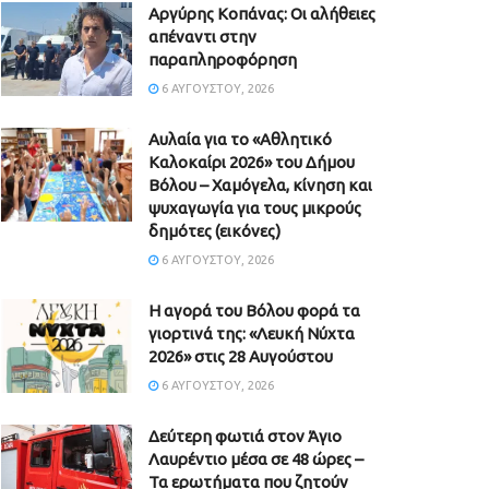
Aργύρης Κοπάνας: Οι αλήθειες
απέναντι στην
παραπληροφόρηση
6 ΑΥΓΟΎΣΤΟΥ, 2026
Αυλαία για το «Αθλητικό
Καλοκαίρι 2026» του Δήμου
Βόλου – Χαμόγελα, κίνηση και
ψυχαγωγία για τους μικρούς
δημότες (εικόνες)
6 ΑΥΓΟΎΣΤΟΥ, 2026
Η αγορά του Βόλου φορά τα
γιορτινά της: «Λευκή Νύχτα
2026» στις 28 Αυγούστου
6 ΑΥΓΟΎΣΤΟΥ, 2026
Δεύτερη φωτιά στον Άγιο
Λαυρέντιο μέσα σε 48 ώρες –
Τα ερωτήματα που ζητούν