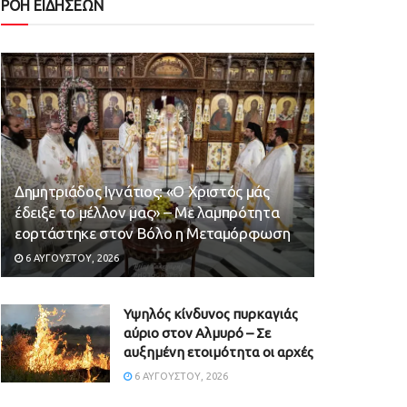
ΡΟΗ ΕΙΔΗΣΕΩΝ
Δημητριάδος Ιγνάτιος: «Ο Χριστός μάς
έδειξε το μέλλον μας» – Με λαμπρότητα
εορτάστηκε στον Βόλο η Μεταμόρφωση
6 ΑΥΓΟΎΣΤΟΥ, 2026
Υψηλός κίνδυνος πυρκαγιάς
αύριο στον Αλμυρό – Σε
αυξημένη ετοιμότητα οι αρχές
6 ΑΥΓΟΎΣΤΟΥ, 2026