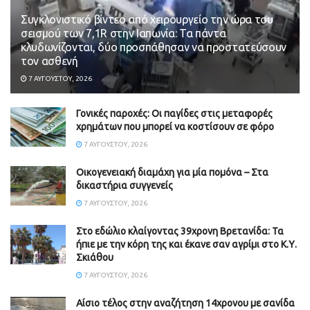
Συγκλονιστικό βίντεο από χειρουργείο την ώρα του
σεισμού των 7,1R στην Ιαπωνία: Τα πάντα
κλυδωνίζονται, δύο προσπάθησαν να προστατεύσουν
τον ασθενή
7 ΑΥΓΟΎΣΤΟΥ, 2026
Γονικές παροχές: Οι παγίδες στις μεταφορές
χρημάτων που μπορεί να κοστίσουν σε φόρο
7 ΑΥΓΟΎΣΤΟΥ, 2026
Οικογενειακή διαμάχη για μία πομόνα – Στα
δικαστήρια συγγενείς
7 ΑΥΓΟΎΣΤΟΥ, 2026
Στο εδώλιο κλαίγοντας 39χρονη Βρετανίδα: Τα
ήπιε με την κόρη της και έκανε σαν αγρίμι στο Κ.Υ.
Σκιάθου
7 ΑΥΓΟΎΣΤΟΥ, 2026
Αίσιο τέλος στην αναζήτηση 14χρονου με σανίδα