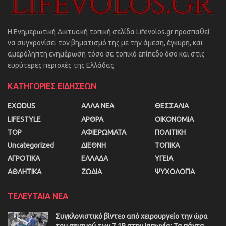
Η Ενημερωτική Δικτυακή τοπική σελίδα Lifevolos.gr προσπαθεί
να συγχρονίσει τον βηματισμό της με την άμεση, έγκυρη, και
αμερόληπτη ενημέρωση τόσο σε τοπικό επίπεδο όσο και στις
ευρύτερες περιοχές της Ελλάδας
ΚΑΤΗΓΟΡΙΕΣ ΕΙΔΗΣΕΩΝ
EXODUS
ΑΛΛΑ ΝΕΑ
ΘΕΣΣΑΛΙΑ
LIFESTYLE
ΑΡΘΡΑ
ΟΙΚΟΝΟΜΙΑ
TOP
ΑΦΙΕΡΩΜΑΤΑ
ΠΟΛΙΤΙΚΗ
Uncategorized
ΔΙΕΘΝΗ
ΤΟΠΙΚΑ
ΑΓΡΟΤΙΚΑ
ΕΛΛΑΔΑ
ΥΓΕΙΑ
ΑΘΛΗΤΙΚΑ
ΖΩΔΙΑ
ΨΥΧΟΛΟΓΙΑ
ΤΕΛΕΥΤΑΙΑ ΝΕΑ
Συγκλονιστικό βίντεο από χειρουργείο την ώρα
του σεισμού των 7,1R στην Ιαπωνία: Τα πάντα