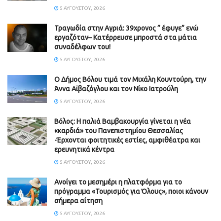
5 ΑΥΓΟΎΣΤΟΥ, 2026
Τραγωδία στην Αγριά: 39χρονος ” έφυγε” ενώ
εργαζόταν– Κατέρρευσε μπροστά στα μάτια
συναδέλφων του!
5 ΑΥΓΟΎΣΤΟΥ, 2026
Ο Δήμος Βόλου τιμά τον Μιχάλη Κουντούρη, την
Άννα Αϊβαζόγλου και τον Νίκο Ιατρούλη
5 ΑΥΓΟΎΣΤΟΥ, 2026
Βόλος: Η παλιά Βαμβακουργία γίνεται η νέα
«καρδιά» του Πανεπιστημίου Θεσσαλίας
-Έρχονται φοιτητικές εστίες, αμφιθέατρα και
ερευνητικά κέντρα
5 ΑΥΓΟΎΣΤΟΥ, 2026
Ανοίγει το μεσημέρι η πλατφόρμα για το
πρόγραμμα «Τουρισμός για Όλους», ποιοι κάνουν
σήμερα αίτηση
5 ΑΥΓΟΎΣΤΟΥ, 2026