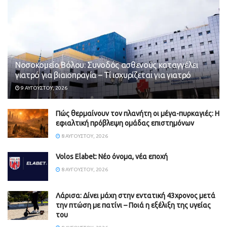
Νοσοκομείο Βόλου: Συνοδός ασθενούς καταγγέλει
γιατρό για βιαιοπραγία – Τί ισχυρίζεται για γιατρό
9 ΑΥΓΟΎΣΤΟΥ, 2026
Πώς θερμαίνουν τον πλανήτη οι μέγα-πυρκαγιές: Η
εφιαλτική πρόβλεψη ομάδας επιστημόνων
8 ΑΥΓΟΎΣΤΟΥ, 2026
Volos Elabet: Νέο όνομα, νέα εποχή
8 ΑΥΓΟΎΣΤΟΥ, 2026
Λάρισα: Δίνει μάχη στην εντατική 43χρονος μετά
την πτώση με πατίνι – Ποιά η εξέλιξη της υγείας
του