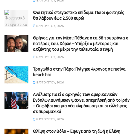
8 ΑΥΓΟΎΣΤΟΥ, 2026
Φοιτητικό στεγαστικό επίδομα: Ποιοι φοιτητές
θα λάβουν έως 2.500 ευρώ
8 ΑΥΓΟΎΣΤΟΥ, 2026
Θρήνος για τον Μέσι: Πέθανε στα 68 του χρόνια ο
πατέρας του, Χόρχε – Υπήρξε ο μέντορας και
ατζέντης του μέχρι την τελευταία στιγμή
8 ΑΥΓΟΎΣΤΟΥ, 2026
Τραγωδία στην Πάρο: Πνίγηκε 4χρονος σε πισίνα
beach bar
8 ΑΥΓΟΎΣΤΟΥ, 2026
Ανάλυση: Γιατί ο αρχηγός των αμερικανικών
Ενόπλων Δυνάμεων ψάχνει απεμπλοκή από το Ιράν
– Οι φόβοι για μια νέα κλιμάκωση και οι ελλείψεις
σε πυρομαχικά
8 ΑΥΓΟΎΣΤΟΥ, 2026
Θλίψη στον Βόλο – Έφυγε από τη ζωή η Ελένη