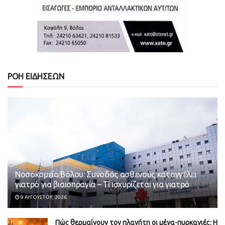
ΡΟΗ ΕΙΔΗΣΕΩΝ
Νοσοκομείο Βόλου: Συνοδός ασθενούς καταγγέλει
γιατρό για βιαιοπραγία – Τί ισχυρίζεται για γιατρό
9 ΑΥΓΟΎΣΤΟΥ, 2026
Πώς θερμαίνουν τον πλανήτη οι μέγα-πυρκαγιές: Η