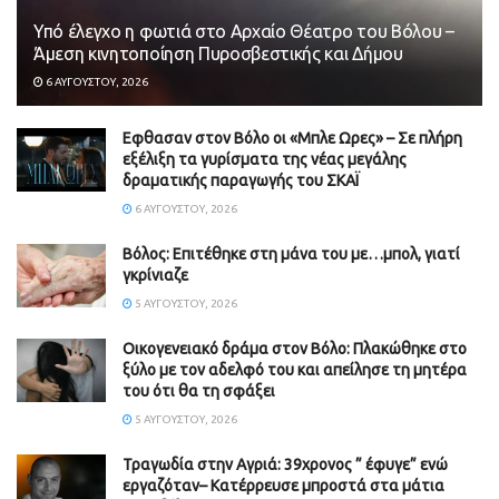
Υπό έλεγχο η φωτιά στο Αρχαίο Θέατρο του Βόλου –
Άμεση κινητοποίηση Πυροσβεστικής και Δήμου
6 ΑΥΓΟΎΣΤΟΥ, 2026
Εφθασαν στον Βόλο οι «Μπλε Ωρες» – Σε πλήρη
εξέλιξη τα γυρίσματα της νέας μεγάλης
δραματικής παραγωγής του ΣΚΑΪ
6 ΑΥΓΟΎΣΤΟΥ, 2026
Βόλος: Επιτέθηκε στη μάνα του με…μπολ, γιατί
γκρίνιαζε
5 ΑΥΓΟΎΣΤΟΥ, 2026
Οικογενειακό δράμα στον Βόλο: Πλακώθηκε στο
ξύλο με τον αδελφό του και απείλησε τη μητέρα
του ότι θα τη σφάξει
5 ΑΥΓΟΎΣΤΟΥ, 2026
Τραγωδία στην Αγριά: 39χρονος ” έφυγε” ενώ
εργαζόταν– Κατέρρευσε μπροστά στα μάτια