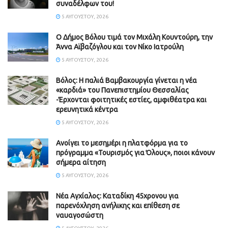
συναδέλφων του!
5 ΑΥΓΟΎΣΤΟΥ, 2026
Ο Δήμος Βόλου τιμά τον Μιχάλη Κουντούρη, την
Άννα Αϊβαζόγλου και τον Νίκο Ιατρούλη
5 ΑΥΓΟΎΣΤΟΥ, 2026
Βόλος: Η παλιά Βαμβακουργία γίνεται η νέα
«καρδιά» του Πανεπιστημίου Θεσσαλίας
-Έρχονται φοιτητικές εστίες, αμφιθέατρα και
ερευνητικά κέντρα
5 ΑΥΓΟΎΣΤΟΥ, 2026
Ανοίγει το μεσημέρι η πλατφόρμα για το
πρόγραμμα «Τουρισμός για Όλους», ποιοι κάνουν
σήμερα αίτηση
5 ΑΥΓΟΎΣΤΟΥ, 2026
Νέα Αγχίαλος: Καταδίκη 45χρονου για
παρενόχληση ανήλικης και επίθεση σε
ναυαγοσώστη