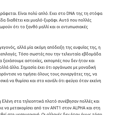
ράφεται. Είναι πολύ απλό. Εχει στο DNA της τη στόφα
ίδα διαθέτει και μυαλό-ξυράφι. Αυτό που πολλές
ρούν ότι το ξανθό μαλλί και οι εντυπωσιακές
εγονός, αλλά μία ακόμη απόδειξη της ευφυΐας της, η
επιλογές. Τόσο σωστές που την τελευταία εβδομάδα
α ξεχάσουμε αστοχίες, εκπομπές που δεν ήταν και
ολλά άλλα. Σημασία έχει ότι οργάνωσε με μοναδική
ρόντισε να τιμήσει όλους τους συνεργάτες της, να
ικά να θυμίσει και στο κανάλι ότι φεύγει όταν εκείνη
η Ελένη στα τηλεοπτικά πλατό συνέβησαν πολλές και
ηκε να μετακομίσει από τον ΑΝΤ1 στον ALPHA και στη
εθεί στη μεσημεριανή. Οι αλλαγές δεν ήταν όμως τόσο