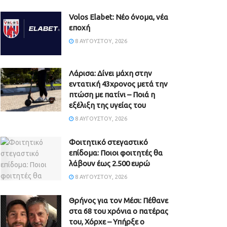
Volos Elabet: Νέο όνομα, νέα
εποχή
8 ΑΥΓΟΎΣΤΟΥ, 2026
Λάρισα: Δίνει μάχη στην
εντατική 43χρονος μετά την
πτώση με πατίνι – Ποιά η
εξέλιξη της υγείας του
8 ΑΥΓΟΎΣΤΟΥ, 2026
Φοιτητικό στεγαστικό
επίδομα: Ποιοι φοιτητές θα
λάβουν έως 2.500 ευρώ
8 ΑΥΓΟΎΣΤΟΥ, 2026
Θρήνος για τον Μέσι: Πέθανε
στα 68 του χρόνια ο πατέρας
του, Χόρχε – Υπήρξε ο