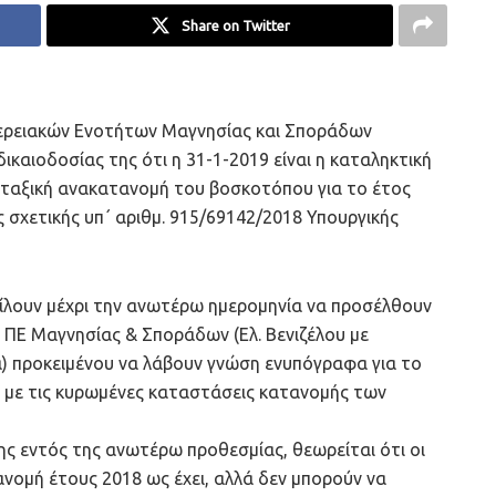
Share on Twitter
φερειακών Ενοτήτων Μαγνησίας και Σποράδων
καιοδοσίας της ότι η 31-1-2019 είναι η καταληκτική
οταξική ανακατανομή του βοσκοτόπου για το έτος
σχετικής υπ΄ αριθμ. 915/69142/2018 Υπουργικής
ίλουν μέχρι την ανωτέρω ημερομηνία να προσέλθουν
 ΠΕ Μαγνησίας & Σποράδων (Ελ. Βενιζέλου με
 προκειμένου να λάβουν γνώση ενυπόγραφα για το
με τις κυρωμένες καταστάσεις κατανομής των
ης εντός της ανωτέρω προθεσμίας, θεωρείται ότι οι
νομή έτους 2018 ως έχει, αλλά δεν μπορούν να