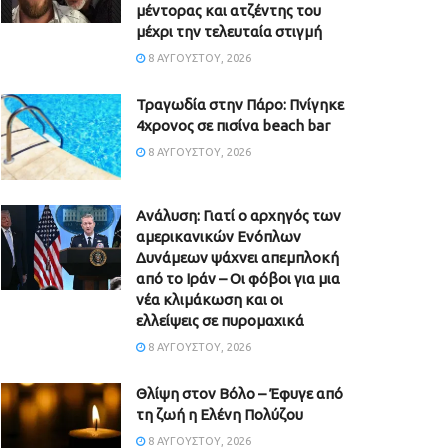
μέντορας και ατζέντης του
μέχρι την τελευταία στιγμή
8 ΑΥΓΟΎΣΤΟΥ, 2026
Τραγωδία στην Πάρο: Πνίγηκε
4χρονος σε πισίνα beach bar
8 ΑΥΓΟΎΣΤΟΥ, 2026
Ανάλυση: Γιατί ο αρχηγός των
αμερικανικών Ενόπλων
Δυνάμεων ψάχνει απεμπλοκή
από το Ιράν – Οι φόβοι για μια
νέα κλιμάκωση και οι
ελλείψεις σε πυρομαχικά
8 ΑΥΓΟΎΣΤΟΥ, 2026
Θλίψη στον Βόλο – Έφυγε από
τη ζωή η Ελένη Πολύζου
8 ΑΥΓΟΎΣΤΟΥ, 2026