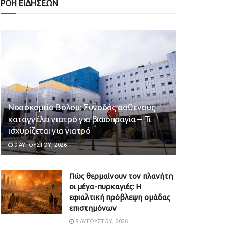
ΡΟΗ ΕΙΔΗΣΕΩΝ
Νοσοκομείο Βόλου: Συνοδός ασθενούς
καταγγέλει γιατρό για βιαιοπραγία – Τί
ισχυρίζεται για γιατρό
9 ΑΥΓΟΎΣΤΟΥ, 2026
Πώς θερμαίνουν τον πλανήτη
οι μέγα-πυρκαγιές: Η
εφιαλτική πρόβλεψη ομάδας
επιστημόνων
8 ΑΥΓΟΎΣΤΟΥ, 2026