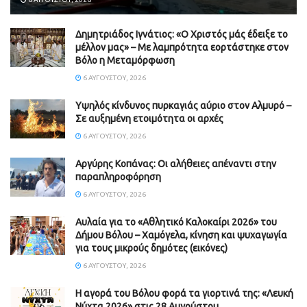
Δημητριάδος Ιγνάτιος: «Ο Χριστός μάς έδειξε το
μέλλον μας» – Με λαμπρότητα εορτάστηκε στον
Βόλο η Μεταμόρφωση
6 ΑΥΓΟΎΣΤΟΥ, 2026
Υψηλός κίνδυνος πυρκαγιάς αύριο στον Αλμυρό –
Σε αυξημένη ετοιμότητα οι αρχές
6 ΑΥΓΟΎΣΤΟΥ, 2026
Aργύρης Κοπάνας: Οι αλήθειες απέναντι στην
παραπληροφόρηση
6 ΑΥΓΟΎΣΤΟΥ, 2026
Αυλαία για το «Αθλητικό Καλοκαίρι 2026» του
Δήμου Βόλου – Χαμόγελα, κίνηση και ψυχαγωγία
για τους μικρούς δημότες (εικόνες)
6 ΑΥΓΟΎΣΤΟΥ, 2026
Η αγορά του Βόλου φορά τα γιορτινά της: «Λευκή
Νύχτα 2026» στις 28 Αυγούστου