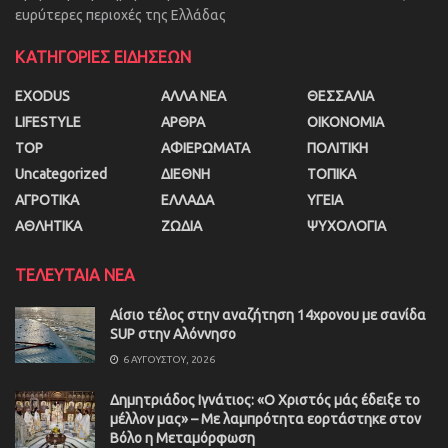
ευρύτερες περιοχές της Ελλάδας
ΚΑΤΗΓΟΡΙΕΣ ΕΙΔΗΣΕΩΝ
EXODUS
ΑΛΛΑ ΝΕΑ
ΘΕΣΣΑΛΙΑ
LIFESTYLE
ΑΡΘΡΑ
ΟΙΚΟΝΟΜΙΑ
TOP
ΑΦΙΕΡΩΜΑΤΑ
ΠΟΛΙΤΙΚΗ
Uncategorized
ΔΙΕΘΝΗ
ΤΟΠΙΚΑ
ΑΓΡΟΤΙΚΑ
ΕΛΛΑΔΑ
ΥΓΕΙΑ
ΑΘΛΗΤΙΚΑ
ΖΩΔΙΑ
ΨΥΧΟΛΟΓΙΑ
ΤΕΛΕΥΤΑΙΑ ΝΕΑ
Αίσιο τέλος στην αναζήτηση 14χρονου με σανίδα
SUP στην Αλόννησο
6 ΑΥΓΟΎΣΤΟΥ, 2026
Δημητριάδος Ιγνάτιος: «Ο Χριστός μάς έδειξε το
μέλλον μας» – Με λαμπρότητα εορτάστηκε στον
Βόλο η Μεταμόρφωση