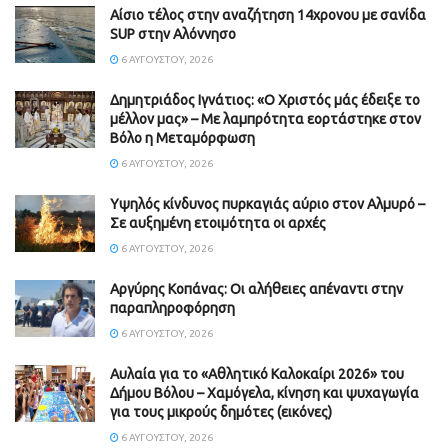
Αίσιο τέλος στην αναζήτηση 14χρονου με σανίδα
SUP στην Αλόννησο
6 ΑΥΓΟΎΣΤΟΥ, 2026
Δημητριάδος Ιγνάτιος: «Ο Χριστός μάς έδειξε το
μέλλον μας» – Με λαμπρότητα εορτάστηκε στον
Βόλο η Μεταμόρφωση
6 ΑΥΓΟΎΣΤΟΥ, 2026
Υψηλός κίνδυνος πυρκαγιάς αύριο στον Αλμυρό –
Σε αυξημένη ετοιμότητα οι αρχές
6 ΑΥΓΟΎΣΤΟΥ, 2026
Aργύρης Κοπάνας: Οι αλήθειες απέναντι στην
παραπληροφόρηση
6 ΑΥΓΟΎΣΤΟΥ, 2026
Αυλαία για το «Αθλητικό Καλοκαίρι 2026» του
Δήμου Βόλου – Χαμόγελα, κίνηση και ψυχαγωγία
για τους μικρούς δημότες (εικόνες)
6 ΑΥΓΟΎΣΤΟΥ, 2026