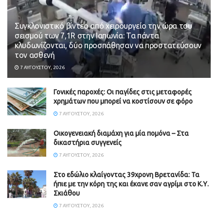
Συγκλονιστικό βίντεο από χειρουργείο την ώρα του
σεισμού των 7,1R στην Ιαπωνία: Τα πάντα
κλυδωνίζονται, δύο προσπάθησαν να προστατεύσουν
τον ασθενή
7 ΑΥΓΟΎΣΤΟΥ, 2026
Γονικές παροχές: Οι παγίδες στις μεταφορές
χρημάτων που μπορεί να κοστίσουν σε φόρο
7 ΑΥΓΟΎΣΤΟΥ, 2026
Οικογενειακή διαμάχη για μία πομόνα – Στα
δικαστήρια συγγενείς
7 ΑΥΓΟΎΣΤΟΥ, 2026
Στο εδώλιο κλαίγοντας 39χρονη Βρετανίδα: Τα
ήπιε με την κόρη της και έκανε σαν αγρίμι στο Κ.Υ.
Σκιάθου
7 ΑΥΓΟΎΣΤΟΥ, 2026