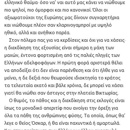
ελληνικό θαύμα· όσο να’ ναι αυτό μας κάνει να νιώθουμε
πιο ψηλοί, πιο όμορφοι και πιο κανονικοί. Όλοι οι
αξιωματούχοι της Ευρώπης μας δίνουν συγχαρητήρια
και νιώθουμε πλέον σαν κλαρινογαμπροί με υψηλό
ηθικό, αλλά και ανήθικο παρέα.
Στον πόλεμο πας για να κερδίσεις και όχι για να χάσεις·
η διεκδίκηση της εξουσίας είναι σήμερα η μάχη των
μαχών, έντονα φορτισμένη από τις παλιές πληγές των
Ελλήνων αδελφοφάγων. Η πρώτη φορά αριστερά θέλει
να αποδείξει ότι δεν είναι παρένθεση και ότι ήλθε για να
μείνει, η δε δεξιά που θεωρούσε ιδιοκτησία το κράτος
τα τελευταία εκατό και βάλε χρόνια, δε μπορεί να χάσει
γιατί θα νιώθει σαν άστεγος στην πλατεία Βικτωρίας.
Ο θυμός, το πάθος και η διεκδίκηση στις εκλογές είναι
ίσως το μοναδικό απεριτίφ που ανοίγει την όρεξη για
όλα τα πάθη της ανθρώπινης φύσης. Τα οποία, όπως θα’
λεγε ο θείος Όσκαρ, ή θα είναι παχυντικά ή αμαρτωλά.