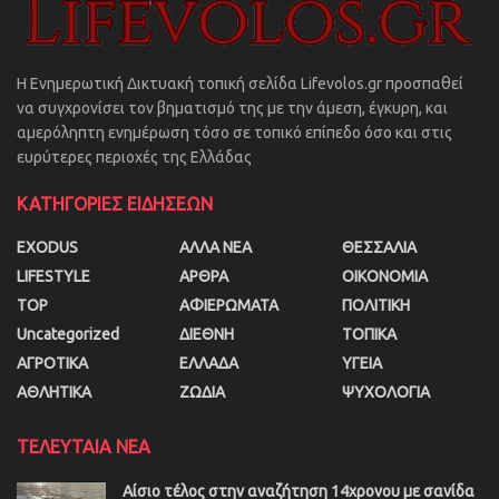
Η Ενημερωτική Δικτυακή τοπική σελίδα Lifevolos.gr προσπαθεί
να συγχρονίσει τον βηματισμό της με την άμεση, έγκυρη, και
αμερόληπτη ενημέρωση τόσο σε τοπικό επίπεδο όσο και στις
ευρύτερες περιοχές της Ελλάδας
ΚΑΤΗΓΟΡΙΕΣ ΕΙΔΗΣΕΩΝ
EXODUS
ΑΛΛΑ ΝΕΑ
ΘΕΣΣΑΛΙΑ
LIFESTYLE
ΑΡΘΡΑ
ΟΙΚΟΝΟΜΙΑ
TOP
ΑΦΙΕΡΩΜΑΤΑ
ΠΟΛΙΤΙΚΗ
Uncategorized
ΔΙΕΘΝΗ
ΤΟΠΙΚΑ
ΑΓΡΟΤΙΚΑ
ΕΛΛΑΔΑ
ΥΓΕΙΑ
ΑΘΛΗΤΙΚΑ
ΖΩΔΙΑ
ΨΥΧΟΛΟΓΙΑ
ΤΕΛΕΥΤΑΙΑ ΝΕΑ
Αίσιο τέλος στην αναζήτηση 14χρονου με σανίδα