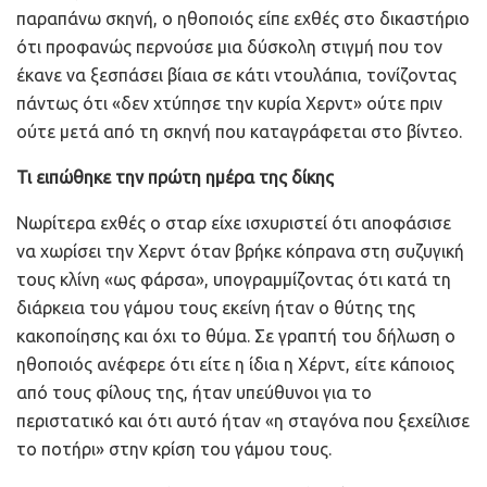
παραπάνω σκηνή, ο ηθοποιός είπε εχθές στο δικαστήριο
ότι προφανώς περνούσε μια δύσκολη στιγμή που τον
έκανε να ξεσπάσει βίαια σε κάτι ντουλάπια, τονίζοντας
πάντως ότι «δεν χτύπησε την κυρία Χερντ» ούτε πριν
ούτε μετά από τη σκηνή που καταγράφεται στο βίντεο.
Τι ειπώθηκε την πρώτη ημέρα της δίκης
Νωρίτερα εχθές ο σταρ είχε ισχυριστεί ότι αποφάσισε
να χωρίσει την Χερντ όταν βρήκε κόπρανα στη συζυγική
τους κλίνη «ως φάρσα», υπογραμμίζοντας ότι κατά τη
διάρκεια του γάμου τους εκείνη ήταν ο θύτης της
κακοποίησης και όχι το θύμα. Σε γραπτή του δήλωση ο
ηθοποιός ανέφερε ότι είτε η ίδια η Χέρντ, είτε κάποιος
από τους φίλους της, ήταν υπεύθυνοι για το
περιστατικό και ότι αυτό ήταν «η σταγόνα που ξεχείλισε
το ποτήρι» στην κρίση του γάμου τους.