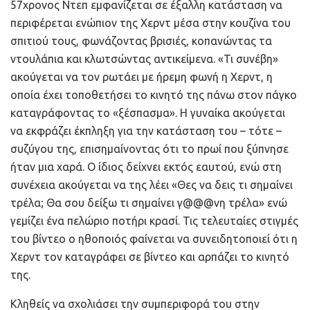
57χρονος Ντεπ εμφανίζεται σε έξαλλη κατάσταση να
περιφέρεται ενώπιον της Χερντ μέσα στην κουζίνα του
σπιτιού τους, φωνάζοντας βρισιές, κοπανώντας τα
ντουλάπια και κλωτσώντας αντικείμενα. «Τι συνέβη»
ακούγεται να τον ρωτάει με ήρεμη φωνή η Χερντ, η
οποία έχει τοποθετήσει το κινητό της πάνω στον πάγκο
καταγράφοντας το «ξέσπασμα». Η γυναίκα ακούγεται
να εκφράζει έκπληξη για την κατάσταση του – τότε –
συζύγου της, επισημαίνοντας ότι το πρωί που ξύπνησε
ήταν μια χαρά. Ο ίδιος δείχνει εκτός εαυτού, ενώ στη
συνέχεια ακούγεται να της λέει «Θες να δεις τι σημαίνει
τρέλα; Θα σου δείξω τι σημαίνει γ@@@νη τρέλα» ενώ
γεμίζει ένα πελώριο ποτήρι κρασί. Τις τελευταίες στιγμές
του βίντεο ο ηθοποιός φαίνεται να συνειδητοποιεί ότι η
Χερντ τον καταγράφει σε βίντεο και αρπάζει το κινητό
της.
Κληθείς να σχολιάσει την συμπεριφορά του στην