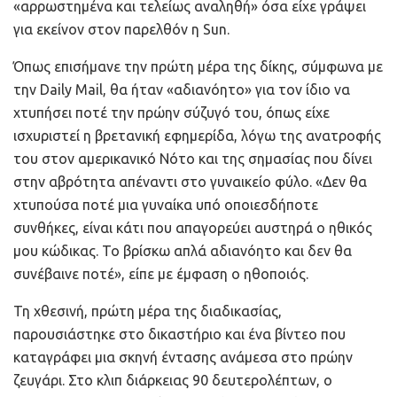
«αρρωστημένα και τελείως αναληθή» όσα είχε γράψει
για εκείνον στον παρελθόν η Sun.
Όπως επισήμανε την πρώτη μέρα της δίκης, σύμφωνα με
την Daily Mail, θα ήταν «αδιανόητο» για τον ίδιο να
χτυπήσει ποτέ την πρώην σύζυγό του, όπως είχε
ισχυριστεί η βρετανική εφημερίδα, λόγω της ανατροφής
του στον αμερικανικό Νότο και της σημασίας που δίνει
στην αβρότητα απέναντι στο γυναικείο φύλο. «Δεν θα
χτυπούσα ποτέ μια γυναίκα υπό οποιεσδήποτε
συνθήκες, είναι κάτι που απαγορεύει αυστηρά ο ηθικός
μου κώδικας. Το βρίσκω απλά αδιανόητο και δεν θα
συνέβαινε ποτέ», είπε με έμφαση ο ηθοποιός.
Τη χθεσινή, πρώτη μέρα της διαδικασίας,
παρουσιάστηκε στο δικαστήριο και ένα βίντεο που
καταγράφει μια σκηνή έντασης ανάμεσα στο πρώην
ζευγάρι. Στο κλιπ διάρκειας 90 δευτερολέπτων, ο