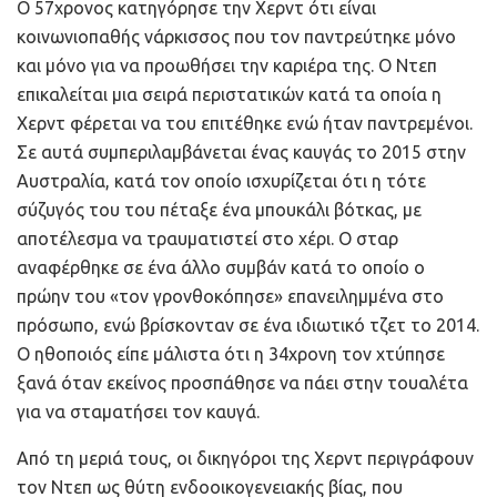
Ο 57χρονος κατηγόρησε την Χερντ ότι είναι
κοινωνιοπαθής νάρκισσος που τον παντρεύτηκε μόνο
και μόνο για να προωθήσει την καριέρα της. Ο Ντεπ
επικαλείται μια σειρά περιστατικών κατά τα οποία η
Χερντ φέρεται να του επιτέθηκε ενώ ήταν παντρεμένοι.
Σε αυτά συμπεριλαμβάνεται ένας καυγάς το 2015 στην
Αυστραλία, κατά τον οποίο ισχυρίζεται ότι η τότε
σύζυγός του του πέταξε ένα μπουκάλι βότκας, με
αποτέλεσμα να τραυματιστεί στο χέρι. Ο σταρ
αναφέρθηκε σε ένα άλλο συμβάν κατά το οποίο ο
πρώην του «τον γρονθοκόπησε» επανειλημμένα στο
πρόσωπο, ενώ βρίσκονταν σε ένα ιδιωτικό τζετ το 2014.
Ο ηθοποιός είπε μάλιστα ότι η 34χρονη τον χτύπησε
ξανά όταν εκείνος προσπάθησε να πάει στην τουαλέτα
για να σταματήσει τον καυγά.
Από τη μεριά τους, οι δικηγόροι της Χερντ περιγράφουν
τον Ντεπ ως θύτη ενδοοικογενειακής βίας, που