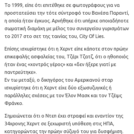
Το 1999, είπε ότι επιτέθηκε σε φωτογράφους για να
προστατεύσει την τότε σύντροφό του Βανέσα Παραντί,
η οποία ήταν έγκυος. Αρνήθηκε ότι υπήρχε οποιαδήποτε
σωματική διαμάχη με μέλος του συνεργείου γυρισμάτων
το 2017 στο σετ της ταινίας του, City Of Lies.
Επίσης ισχυρίστηκε ότι η Χερντ είπε κάποτε στον πρώην
επικεφαλής ασφαλείας του, Τζέρι Τζατζ, ότι ο ηθοποιός
ήταν ένας «χοντρός γέρος» και «δεν ήξερε γιατί με
παντρεύτηκε».
Εν τω μεταξύ, ο δικηγόρος του Αμερικανού σταρ
ισχυρίστηκε ότι η Χερντ είχε δύο εξωσυζυγικές ή
παράλληλες σχέσεις με τον Έλον Μασκ και τον Τζέιμς
Φράνκο.
Σημειώνεται ότι ο Ντεπ έχει στραφεί και εναντίον της
34χρονης Χερντ σε ξεχωριστή υπόθεση στις ΗΠΑ,
κατηγορώντας την πρώην σύζυγό του για δυσφήμιση.