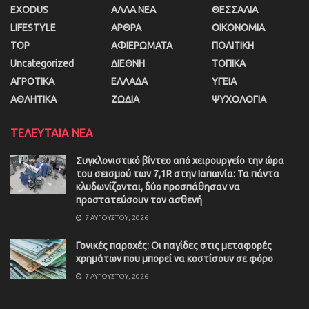
EXODUS
ΑΛΛΑ ΝΕΑ
ΘΕΣΣΑΛΙΑ
LIFESTYLE
ΑΡΘΡΑ
ΟΙΚΟΝΟΜΙΑ
TOP
ΑΦΙΕΡΩΜΑΤΑ
ΠΟΛΙΤΙΚΗ
Uncategorized
ΔΙΕΘΝΗ
ΤΟΠΙΚΑ
ΑΓΡΟΤΙΚΑ
ΕΛΛΑΔΑ
ΥΓΕΙΑ
ΑΘΛΗΤΙΚΑ
ΖΩΔΙΑ
ΨΥΧΟΛΟΓΙΑ
ΤΕΛΕΥΤΑΙΑ ΝΕΑ
Συγκλονιστικό βίντεο από χειρουργείο την ώρα
του σεισμού των 7,1R στην Ιαπωνία: Τα πάντα
κλυδωνίζονται, δύο προσπάθησαν να
προστατεύσουν τον ασθενή
7 ΑΥΓΟΎΣΤΟΥ, 2026
Γονικές παροχές: Οι παγίδες στις μεταφορές
χρημάτων που μπορεί να κοστίσουν σε φόρο
7 ΑΥΓΟΎΣΤΟΥ, 2026