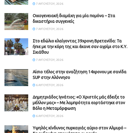
7 ΑΥΓΟΎΣΤΟΥ, 2026
Οικογενειακή διαμάχη για μία πομόνα – Στα
δικαστήρια συγγενείς
7 ΑΥΓΟΎΣΤΟΥ, 2026
Στο εδώλιο κλαίγοντας 39χρονη Βρετανίδα: Τα
ήπιε με την κόρη της και έκανε σαν αγρίμι στο Κ.Υ.
Σκιάθου
7 ΑΥΓΟΎΣΤΟΥ, 2026
Αίσιο τέλος στην αναζήτηση 14χρονου με σανίδα
SUP στην Αλόννησο
6 ΑΥΓΟΎΣΤΟΥ, 2026
Δημητριάδος Ιγνάτιος: «Ο Χριστός μάς έδειξε το
μέλλον μας» – Με λαμπρότητα εορτάστηκε στον
Βόλο η Μεταμόρφωση
6 ΑΥΓΟΎΣΤΟΥ, 2026
Υψηλός κίνδυνος πυρκαγιάς αύριο στον Αλμυρό –