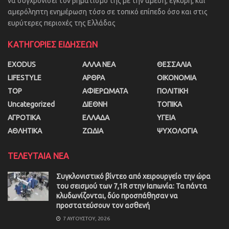
να συγχρονίσει τον βηματισμό της με την άμεση, έγκυρη, και
αμερόληπτη ενημέρωση τόσο σε τοπικό επίπεδο όσο και στις
ευρύτερες περιοχές της Ελλάδας
ΚΑΤΗΓΟΡΙΕΣ ΕΙΔΗΣΕΩΝ
EXODUS
ΑΛΛΑ ΝΕΑ
ΘΕΣΣΑΛΙΑ
LIFESTYLE
ΑΡΘΡΑ
ΟΙΚΟΝΟΜΙΑ
TOP
ΑΦΙΕΡΩΜΑΤΑ
ΠΟΛΙΤΙΚΗ
Uncategorized
ΔΙΕΘΝΗ
ΤΟΠΙΚΑ
ΑΓΡΟΤΙΚΑ
ΕΛΛΑΔΑ
ΥΓΕΙΑ
ΑΘΛΗΤΙΚΑ
ΖΩΔΙΑ
ΨΥΧΟΛΟΓΙΑ
ΤΕΛΕΥΤΑΙΑ ΝΕΑ
Συγκλονιστικό βίντεο από χειρουργείο την ώρα
του σεισμού των 7,1R στην Ιαπωνία: Τα πάντα
κλυδωνίζονται, δύο προσπάθησαν να
προστατεύσουν τον ασθενή
7 ΑΥΓΟΎΣΤΟΥ, 2026