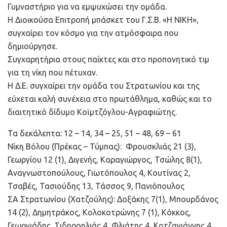
Γυμναστήριο για να εμψυχώσει την ομάδα.
Η Διοικούσα Επιτροπή μπάσκετ του Γ.Σ.Β. «Η ΝΙΚΗ»,
συγχαίρει τον κόσμο για την ατμόσφαιρα που
δημιούργησε.
Συγχαρητήρια στους παίκτες και στο προπονητικό τιμ
για τη νίκη που πέτυχαν.
Η Δ.Ε. συγχαίρει την ομάδα του Στρατωνίου και της
εύχεται καλή συνέχεια στο πρωτάθλημα, καθώς και το
διαιτητικό δίδυμο Κοϊμτζόγλου-Αγραφιώτης.
Τα δεκάλεπτα: 12 – 14, 34 – 25, 51 – 48, 69 – 61
Νίκη Βόλου (Πρέκας – Τύμπας): Φρουσκλιάς 21 (3),
Γεωργίου 12 (1), Διγενής, Καραγιώργος, Τσώλης 8(1),
Αναγνωστοπούλους, Γιωτόπουλος 4, Κουτίνας 2,
Τσαβές, Τασιούδης 13, Τάσσος 9, Πανιόπουλος
ΣΑ Στρατωνίου (Χατζούλης): Δοξάκης 7(1), Μπουρδάνος
14 (2), Δημητράκος, Κολοκοτρώνης 7 (1), Κόκκος,
Γεωργιάδης, Σιδηροηλιάς 4, Φλιάτης 4, Κοτζαγιάννης 4,