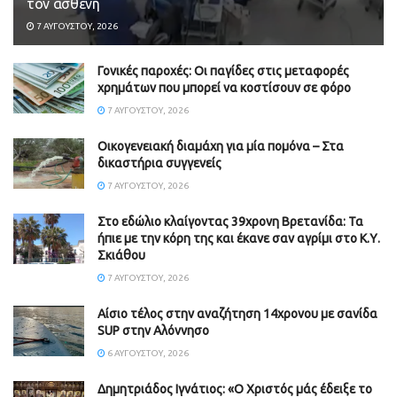
τον ασθενή
7 ΑΥΓΟΎΣΤΟΥ, 2026
Γονικές παροχές: Οι παγίδες στις μεταφορές
χρημάτων που μπορεί να κοστίσουν σε φόρο
7 ΑΥΓΟΎΣΤΟΥ, 2026
Οικογενειακή διαμάχη για μία πομόνα – Στα
δικαστήρια συγγενείς
7 ΑΥΓΟΎΣΤΟΥ, 2026
Στο εδώλιο κλαίγοντας 39χρονη Βρετανίδα: Τα
ήπιε με την κόρη της και έκανε σαν αγρίμι στο Κ.Υ.
Σκιάθου
7 ΑΥΓΟΎΣΤΟΥ, 2026
Αίσιο τέλος στην αναζήτηση 14χρονου με σανίδα
SUP στην Αλόννησο
6 ΑΥΓΟΎΣΤΟΥ, 2026
Δημητριάδος Ιγνάτιος: «Ο Χριστός μάς έδειξε το