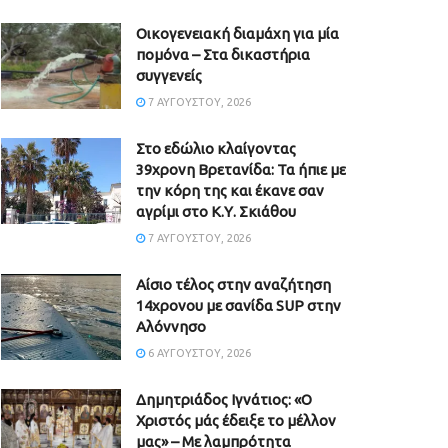
Οικογενειακή διαμάχη για μία
πομόνα – Στα δικαστήρια
συγγενείς
7 ΑΥΓΟΎΣΤΟΥ, 2026
Στο εδώλιο κλαίγοντας
39χρονη Βρετανίδα: Τα ήπιε με
την κόρη της και έκανε σαν
αγρίμι στο Κ.Υ. Σκιάθου
7 ΑΥΓΟΎΣΤΟΥ, 2026
Αίσιο τέλος στην αναζήτηση
14χρονου με σανίδα SUP στην
Αλόννησο
6 ΑΥΓΟΎΣΤΟΥ, 2026
Δημητριάδος Ιγνάτιος: «Ο
Χριστός μάς έδειξε το μέλλον
μας» – Με λαμπρότητα