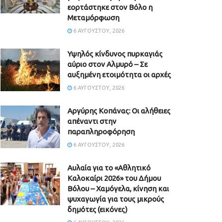
εορτάστηκε στον Βόλο η
Μεταμόρφωση
6 ΑΥΓΟΎΣΤΟΥ, 2026
Υψηλός κίνδυνος πυρκαγιάς
αύριο στον Αλμυρό – Σε
αυξημένη ετοιμότητα οι αρχές
6 ΑΥΓΟΎΣΤΟΥ, 2026
Aργύρης Κοπάνας: Οι αλήθειες
απέναντι στην
παραπληροφόρηση
6 ΑΥΓΟΎΣΤΟΥ, 2026
Αυλαία για το «Αθλητικό
Καλοκαίρι 2026» του Δήμου
Βόλου – Χαμόγελα, κίνηση και
ψυχαγωγία για τους μικρούς
δημότες (εικόνες)