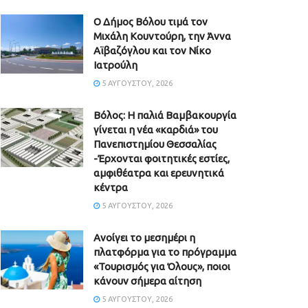
Ο Δήμος Βόλου τιμά τον
Μιχάλη Κουντούρη, την Άννα
Αϊβαζόγλου και τον Νίκο
Ιατρούλη
5 ΑΥΓΟΎΣΤΟΥ, 2026
Βόλος: Η παλιά Βαμβακουργία
γίνεται η νέα «καρδιά» του
Πανεπιστημίου Θεσσαλίας
-Έρχονται φοιτητικές εστίες,
αμφιθέατρα και ερευνητικά
κέντρα
5 ΑΥΓΟΎΣΤΟΥ, 2026
Ανοίγει το μεσημέρι η
πλατφόρμα για το πρόγραμμα
«Τουρισμός για Όλους», ποιοι
κάνουν σήμερα αίτηση
5 ΑΥΓΟΎΣΤΟΥ, 2026