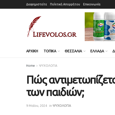
Διαφημιστείτε
Πολιτική Απορρήτου
Επικοινωνία
ΑΡΧΙΚΗ
ΤΟΠΙΚΑ
ΘΕΣΣΑΛΙΑ
ΕΛΛΑΔΑ
Δ
Home
ΨΥΧΟΛΟΓΙΑ
Πώς αντιμετωπίζετα
των παιδιών;
9 Μαΐου, 2024
in
ΨΥΧΟΛΟΓΙΑ