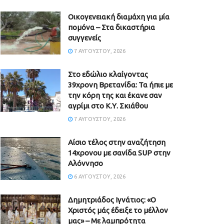
Οικογενειακή διαμάχη για μία
πομόνα – Στα δικαστήρια
συγγενείς
7 ΑΥΓΟΎΣΤΟΥ, 2026
Στο εδώλιο κλαίγοντας
39χρονη Βρετανίδα: Τα ήπιε με
την κόρη της και έκανε σαν
αγρίμι στο Κ.Υ. Σκιάθου
7 ΑΥΓΟΎΣΤΟΥ, 2026
Αίσιο τέλος στην αναζήτηση
14χρονου με σανίδα SUP στην
Αλόννησο
6 ΑΥΓΟΎΣΤΟΥ, 2026
Δημητριάδος Ιγνάτιος: «Ο
Χριστός μάς έδειξε το μέλλον
μας» – Με λαμπρότητα