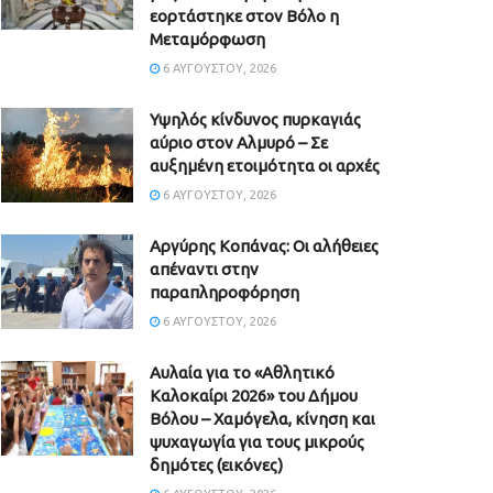
εορτάστηκε στον Βόλο η
Μεταμόρφωση
6 ΑΥΓΟΎΣΤΟΥ, 2026
Υψηλός κίνδυνος πυρκαγιάς
αύριο στον Αλμυρό – Σε
αυξημένη ετοιμότητα οι αρχές
6 ΑΥΓΟΎΣΤΟΥ, 2026
Aργύρης Κοπάνας: Οι αλήθειες
απέναντι στην
παραπληροφόρηση
6 ΑΥΓΟΎΣΤΟΥ, 2026
Αυλαία για το «Αθλητικό
Καλοκαίρι 2026» του Δήμου
Βόλου – Χαμόγελα, κίνηση και
ψυχαγωγία για τους μικρούς
δημότες (εικόνες)