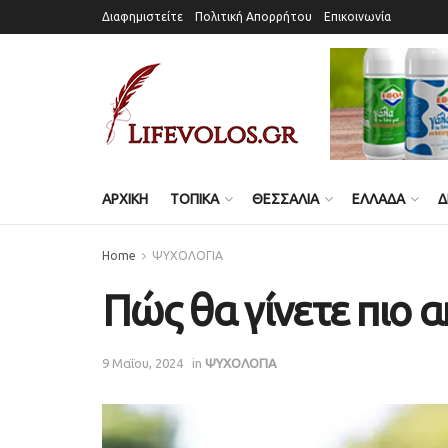
Διαφημιστείτε
Πολιτική Απορρήτου
Επικοινωνία
ΑΡΧΙΚΗ
ΤΟΠΙΚΑ
ΘΕΣΣΑΛΙΑ
ΕΛΛΑΔΑ
Δ
Home
ΨΥΧΟΛΟΓΙΑ
Πώς θα γίνετε πιο 
9 Μαΐου, 2024
in
ΨΥΧΟΛΟΓΙΑ