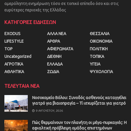
αμερόληπτη ενημέρωση τόσο σε τοπικό επίπεδο όσο και στις
ευρύτερες περιοχές της Ελλάδας
ΚΑΤΗΓΟΡΙΕΣ ΕΙΔΗΣΕΩΝ
EXODUS
ΑΛΛΑ ΝΕΑ
ΘΕΣΣΑΛΙΑ
LIFESTYLE
ΑΡΘΡΑ
ΟΙΚΟΝΟΜΙΑ
TOP
ΑΦΙΕΡΩΜΑΤΑ
ΠΟΛΙΤΙΚΗ
Uncategorized
ΔΙΕΘΝΗ
ΤΟΠΙΚΑ
ΑΓΡΟΤΙΚΑ
ΕΛΛΑΔΑ
ΥΓΕΙΑ
ΑΘΛΗΤΙΚΑ
ΖΩΔΙΑ
ΨΥΧΟΛΟΓΙΑ
ΤΕΛΕΥΤΑΙΑ ΝΕΑ
Νοσοκομείο Βόλου: Συνοδός ασθενούς καταγγέλει
γιατρό για βιαιοπραγία – Τί ισχυρίζεται για γιατρό
9 ΑΥΓΟΎΣΤΟΥ, 2026
Πώς θερμαίνουν τον πλανήτη οι μέγα-πυρκαγιές: Η
εφιαλτική πρόβλεψη ομάδας επιστημόνων