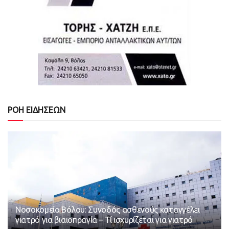
ΡΟΗ ΕΙΔΗΣΕΩΝ
Νοσοκομείο Βόλου: Συνοδός ασθενούς καταγγέλει
γιατρό για βιαιοπραγία – Τί ισχυρίζεται για γιατρό