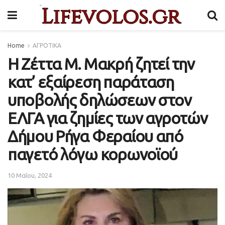
Home
ΑΓΡΟΤΙΚΑ
Η Ζέττα Μ. Μακρή ζητεί την
κατ’ εξαίρεση παράταση
υποβολής δηλώσεων στον
ΕΛΓΑ για ζημίες των αγροτών
Δήμου Ρήγα Φεραίου από
παγετό λόγω κορωνοϊού
10 Μαΐου, 2024