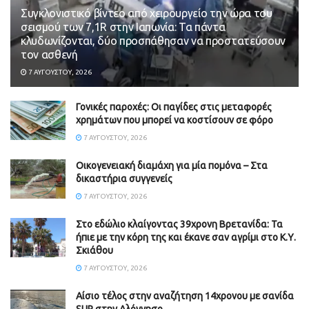
Συγκλονιστικό βίντεο από χειρουργείο την ώρα του
σεισμού των 7,1R στην Ιαπωνία: Τα πάντα
κλυδωνίζονται, δύο προσπάθησαν να προστατεύσουν
τον ασθενή
7 ΑΥΓΟΎΣΤΟΥ, 2026
Γονικές παροχές: Οι παγίδες στις μεταφορές
χρημάτων που μπορεί να κοστίσουν σε φόρο
7 ΑΥΓΟΎΣΤΟΥ, 2026
Οικογενειακή διαμάχη για μία πομόνα – Στα
δικαστήρια συγγενείς
7 ΑΥΓΟΎΣΤΟΥ, 2026
Στο εδώλιο κλαίγοντας 39χρονη Βρετανίδα: Τα
ήπιε με την κόρη της και έκανε σαν αγρίμι στο Κ.Υ.
Σκιάθου
7 ΑΥΓΟΎΣΤΟΥ, 2026
Αίσιο τέλος στην αναζήτηση 14χρονου με σανίδα
SUP στην Αλόννησο