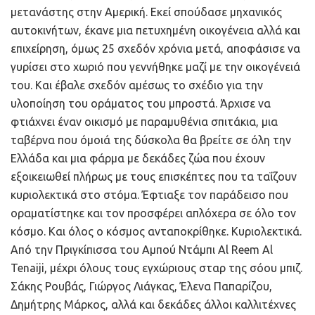
μετανάστης στην Αμερική. Εκεί σπούδασε μηχανικός
αυτοκινήτων, έκανε μια πετυχημένη οικογένεια αλλά και
επιχείρηση, όμως 25 σχεδόν χρόνια μετά, αποφάσισε να
γυρίσει στο χωριό που γεννήθηκε μαζί με την οικογένειά
του. Και έβαλε σχεδόν αμέσως το σχέδιο για την
υλοποίηση του οράματος του μπροστά. Άρχισε να
φτιάχνει έναν οικισμό με παραμυθένια σπιτάκια, μια
ταβέρνα που όμοιά της δύσκολα θα βρείτε σε όλη την
Ελλάδα και μια φάρμα με δεκάδες ζώα που έχουν
εξοικειωθεί πλήρως με τους επισκέπτες που τα ταΐζουν
κυριολεκτικά στο στόμα. Έφτιαξε τον παράδεισο που
οραματίστηκε και τον προσφέρει απλόχερα σε όλο τον
κόσμο. Και όλος ο κόσμος ανταποκρίθηκε. Κυριολεκτικά.
Από την Πριγκίπισσα του Αμπού Ντάμπι Al Reem Al
Tenaiji, μέχρι όλους τους εγχώριους σταρ της σόου μπιζ.
Σάκης Ρουβάς, Γιώργος Λιάγκας, Έλενα Παπαρίζου,
Δημήτρης Μάρκος, αλλά και δεκάδες άλλοι καλλιτέχνες