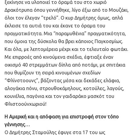
ξεκίνησε να υλοποιεί το όραμά του στο χωριό
Δρακότρυπα όπου γεννήθηκε, λίγο έξω από το Μουζάκι,
όλοι τον έλεγαν “τρελό”. Ο κυρ Δημήτρης όμως, απλά
έκλεισε τα αυτιά του και έκανε το όραμα του
πραγματικότητα. Μια “παραμυθένια” πραγματικότητα,
που όμοια της δύσκολα θα βρει κάποιος Παγκοσμίως.
Και όλα, με λεπτομέρεια μέχρι και το τελευταίο φωτάκι.
Με επιρροές από κινούμενα σχέδια, έφτιαξε έναν
οικισμό 40 στρεμμάτων δίπλα από ποτάμι, με σπιτάκια
που θυμίζουν τη σειρά κινουμένων σχεδίων
“Φλίνστοουνς”, βάζοντας μέσα και δεκάδες ελάφια,
αλογάκια πόνυ, στρουθοκάμηλους, κοτούλες, λαγούς,
κουνέλια, παγόνια και τον γαιδαράκο μασκότ του
Φλιστοούνχωριού!
Η Αμερική και η απόφαση για επιστροφή στον τόπο
γέννησης…
Ο Δημήτρης Σταμούλης έφυγε στα 17 του ως