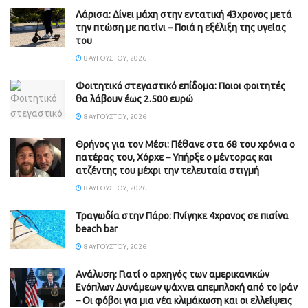
Λάρισα: Δίνει μάχη στην εντατική 43χρονος μετά
την πτώση με πατίνι – Ποιά η εξέλιξη της υγείας
του
8 ΑΥΓΟΎΣΤΟΥ, 2026
Φοιτητικό στεγαστικό επίδομα: Ποιοι φοιτητές
θα λάβουν έως 2.500 ευρώ
8 ΑΥΓΟΎΣΤΟΥ, 2026
Θρήνος για τον Μέσι: Πέθανε στα 68 του χρόνια ο
πατέρας του, Χόρχε – Υπήρξε ο μέντορας και
ατζέντης του μέχρι την τελευταία στιγμή
8 ΑΥΓΟΎΣΤΟΥ, 2026
Τραγωδία στην Πάρο: Πνίγηκε 4χρονος σε πισίνα
beach bar
8 ΑΥΓΟΎΣΤΟΥ, 2026
Ανάλυση: Γιατί ο αρχηγός των αμερικανικών
Ενόπλων Δυνάμεων ψάχνει απεμπλοκή από το Ιράν
– Οι φόβοι για μια νέα κλιμάκωση και οι ελλείψεις