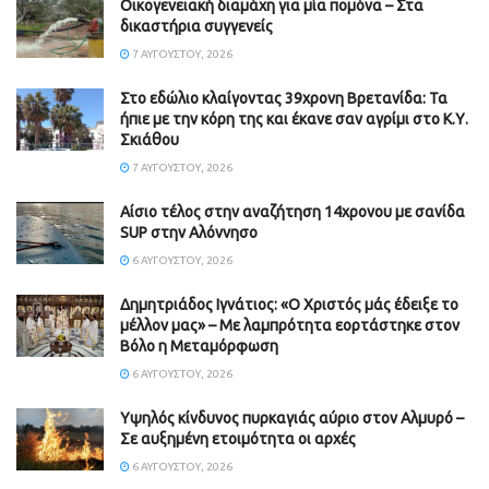
Οικογενειακή διαμάχη για μία πομόνα – Στα
δικαστήρια συγγενείς
7 ΑΥΓΟΎΣΤΟΥ, 2026
Στο εδώλιο κλαίγοντας 39χρονη Βρετανίδα: Τα
ήπιε με την κόρη της και έκανε σαν αγρίμι στο Κ.Υ.
Σκιάθου
7 ΑΥΓΟΎΣΤΟΥ, 2026
Αίσιο τέλος στην αναζήτηση 14χρονου με σανίδα
SUP στην Αλόννησο
6 ΑΥΓΟΎΣΤΟΥ, 2026
Δημητριάδος Ιγνάτιος: «Ο Χριστός μάς έδειξε το
μέλλον μας» – Με λαμπρότητα εορτάστηκε στον
Βόλο η Μεταμόρφωση
6 ΑΥΓΟΎΣΤΟΥ, 2026
Υψηλός κίνδυνος πυρκαγιάς αύριο στον Αλμυρό –
Σε αυξημένη ετοιμότητα οι αρχές
6 ΑΥΓΟΎΣΤΟΥ, 2026