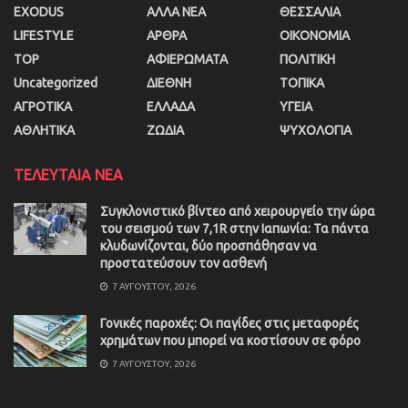
EXODUS
ΑΛΛΑ ΝΕΑ
ΘΕΣΣΑΛΙΑ
LIFESTYLE
ΑΡΘΡΑ
ΟΙΚΟΝΟΜΙΑ
TOP
ΑΦΙΕΡΩΜΑΤΑ
ΠΟΛΙΤΙΚΗ
Uncategorized
ΔΙΕΘΝΗ
ΤΟΠΙΚΑ
ΑΓΡΟΤΙΚΑ
ΕΛΛΑΔΑ
ΥΓΕΙΑ
ΑΘΛΗΤΙΚΑ
ΖΩΔΙΑ
ΨΥΧΟΛΟΓΙΑ
ΤΕΛΕΥΤΑΙΑ ΝΕΑ
Συγκλονιστικό βίντεο από χειρουργείο την ώρα
του σεισμού των 7,1R στην Ιαπωνία: Τα πάντα
κλυδωνίζονται, δύο προσπάθησαν να
προστατεύσουν τον ασθενή
7 ΑΥΓΟΎΣΤΟΥ, 2026
Γονικές παροχές: Οι παγίδες στις μεταφορές
χρημάτων που μπορεί να κοστίσουν σε φόρο
7 ΑΥΓΟΎΣΤΟΥ, 2026