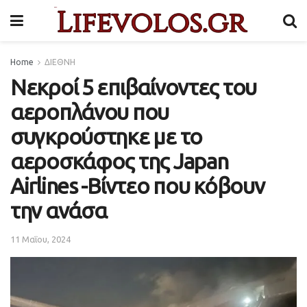
Home
ΔΙΕΘΝΗ
Νεκροί 5 επιβαίνοντες του
αεροπλάνου που
συγκρούστηκε με το
αεροσκάφος της Japan
Airlines -Βίντεο που κόβουν
την ανάσα
11 Μαΐου, 2024