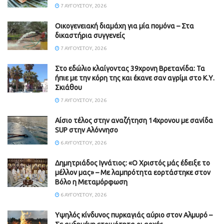
7 ΑΥΓΟΎΣΤΟΥ, 2026
Οικογενειακή διαμάχη για μία πομόνα – Στα
δικαστήρια συγγενείς
7 ΑΥΓΟΎΣΤΟΥ, 2026
Στο εδώλιο κλαίγοντας 39χρονη Βρετανίδα: Τα
ήπιε με την κόρη της και έκανε σαν αγρίμι στο Κ.Υ.
Σκιάθου
7 ΑΥΓΟΎΣΤΟΥ, 2026
Αίσιο τέλος στην αναζήτηση 14χρονου με σανίδα
SUP στην Αλόννησο
6 ΑΥΓΟΎΣΤΟΥ, 2026
Δημητριάδος Ιγνάτιος: «Ο Χριστός μάς έδειξε το
μέλλον μας» – Με λαμπρότητα εορτάστηκε στον
Βόλο η Μεταμόρφωση
6 ΑΥΓΟΎΣΤΟΥ, 2026
Υψηλός κίνδυνος πυρκαγιάς αύριο στον Αλμυρό –