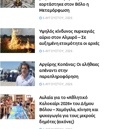
εορτάστηκε στον Βόλο η
Μεταμόρφωση
6 ΑΥΓΟΎΣΤΟΥ, 2026
Υψηλός κίνδυνος πυρκαγιάς
αύριο στον Αλμυρό – Σε
αυξημένη ετοιμότητα οι αρχές
6 ΑΥΓΟΎΣΤΟΥ, 2026
Aργύρης Κοπάνας: Οι αλήθειες
απέναντι στην
παραπληροφόρηση
6 ΑΥΓΟΎΣΤΟΥ, 2026
Αυλαία για το «Αθλητικό
Καλοκαίρι 2026» του Δήμου
Βόλου – Χαμόγελα, κίνηση και
ψυχαγωγία για τους μικρούς
δημότες (εικόνες)