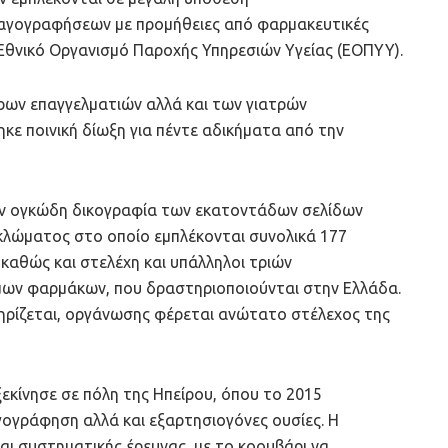
γογραφήσεων με προμήθειες από φαρμακευτικές
ο Εθνικό Οργανισμό Παροχής Υπηρεσιών Υγείας (ΕΟΠΥΥ).
έρων επαγγελματιών αλλά και των γιατρών
κε ποινική δίωξη για πέντε αδικήματα από την
ην ογκώδη δικογραφία των εκατοντάδων σελίδων
υκλώματος στο οποίο εμπλέκονται συνολικά 177
καθώς και στελέχη και υπάλληλοι τριών
ων φαρμάκων, που δραστηριοποιούνται στην Ελλάδα.
ηρίζεται, οργάνωσης φέρεται ανώτατο στέλεχος της
κίνησε σε πόλη της Ηπείρου, όπου το 2015
ογράφηση αλλά και εξαρτησιογόνες ουσίες. Η
αι συστηματικής έρευνας, με το κοουβάρι να