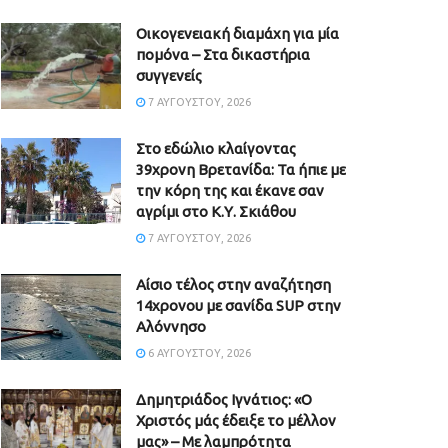
Οικογενειακή διαμάχη για μία
πομόνα – Στα δικαστήρια
συγγενείς
7 ΑΥΓΟΎΣΤΟΥ, 2026
Στο εδώλιο κλαίγοντας
39χρονη Βρετανίδα: Τα ήπιε με
την κόρη της και έκανε σαν
αγρίμι στο Κ.Υ. Σκιάθου
7 ΑΥΓΟΎΣΤΟΥ, 2026
Αίσιο τέλος στην αναζήτηση
14χρονου με σανίδα SUP στην
Αλόννησο
6 ΑΥΓΟΎΣΤΟΥ, 2026
Δημητριάδος Ιγνάτιος: «Ο
Χριστός μάς έδειξε το μέλλον
μας» – Με λαμπρότητα