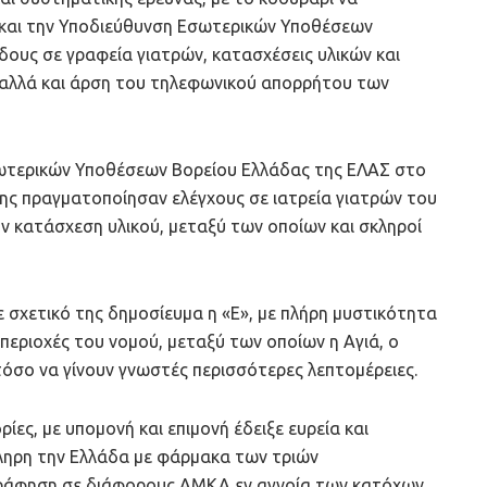
ς και την Υποδιεύθυνση Εσωτερικών Υποθέσεων
ους σε γραφεία γιατρών, κατασχέσεις υλικών και
, αλλά και άρση του τηλεφωνικού απορρήτου των
σωτερικών Υποθέσεων Βορείου Ελλάδας της ΕΛΑΣ στο
ης πραγματοποίησαν ελέγχους σε ιατρεία γιατρών του
ν κατάσχεση υλικού, μεταξύ των οποίων και σκληροί
σε σχετικό της δημοσίευμα η «Ε», με πλήρη μυστικότητα
περιοχές του νομού, μεταξύ των οποίων η Αγιά, ο
τόσο να γίνουν γνωστές περισσότερες λεπτομέρειες.
ες, με υπομονή και επιμονή έδειξε ευρεία και
ηρη την Ελλάδα με φάρμακα των τριών
γράφηση σε διάφορους ΑΜΚΑ εν αγνοία των κατόχων