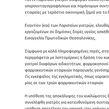
υπερσυνταγογραφήσεων και παράνομων συντα
εταιρείες με τεράστια οικονομική ζημιά για τ
Εναντίον (και) των Λαρισαίων γιατρών, ελευθ
εργαζομένων σε δημόσιες δομές υγείας ασκήθη
Εισαγγελία Πρωτοδικών Θεσσαλονίκης,
Σύμφωνα με καλά πληροφορημένες πηγές, στ
περιγράφεται με λεπτομέρειες η δράση του κ
γιατροί διαφόρων ειδικοτήτων, φαρμακοποιοί 
φαρμακευτικών εταιρειών παραγωγής γενόσημ
Ως εγκέφαλος της εγκληματικής, όπως χαρακτ
μίας εκ των τριών φαρμακευτικών εταιριών.
Η υπόθεση της αποκάλυψης του κυκλώματος ξε
συνελήφθη γιατρός για κατευθυνόμενη συνταγ
υπόθεση αποτέλεσε την απαρχή μίας χρόνιας κ