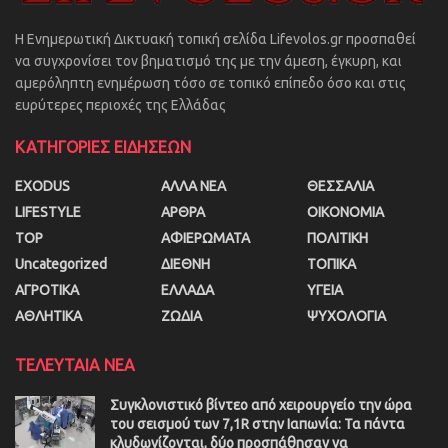
Η Ενημερωτική Δικτυακή τοπική σελίδα Lifevolos.gr προσπαθεί
να συγχρονίσει τον βηματισμό της με την άμεση, έγκυρη, και
αμερόληπτη ενημέρωση τόσο σε τοπικό επίπεδο όσο και στις
ευρύτερες περιοχές της Ελλάδας
ΚΑΤΗΓΟΡΙΕΣ ΕΙΔΗΣΕΩΝ
EXODUS
ΑΛΛΑ ΝΕΑ
ΘΕΣΣΑΛΙΑ
LIFESTYLE
ΑΡΘΡΑ
ΟΙΚΟΝΟΜΙΑ
TOP
ΑΦΙΕΡΩΜΑΤΑ
ΠΟΛΙΤΙΚΗ
Uncategorized
ΔΙΕΘΝΗ
ΤΟΠΙΚΑ
ΑΓΡΟΤΙΚΑ
ΕΛΛΑΔΑ
ΥΓΕΙΑ
ΑΘΛΗΤΙΚΑ
ΖΩΔΙΑ
ΨΥΧΟΛΟΓΙΑ
ΤΕΛΕΥΤΑΙΑ ΝΕΑ
Συγκλονιστικό βίντεο από χειρουργείο την ώρα
του σεισμού των 7,1R στην Ιαπωνία: Τα πάντα
κλυδωνίζονται, δύο προσπάθησαν να