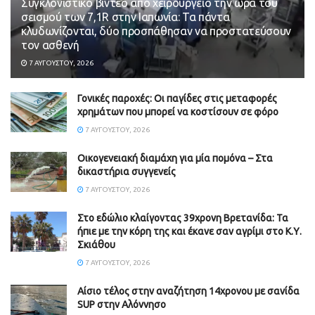
Συγκλονιστικό βίντεο από χειρουργείο την ώρα του
σεισμού των 7,1R στην Ιαπωνία: Τα πάντα
κλυδωνίζονται, δύο προσπάθησαν να προστατεύσουν
τον ασθενή
7 ΑΥΓΟΎΣΤΟΥ, 2026
Γονικές παροχές: Οι παγίδες στις μεταφορές
χρημάτων που μπορεί να κοστίσουν σε φόρο
7 ΑΥΓΟΎΣΤΟΥ, 2026
Οικογενειακή διαμάχη για μία πομόνα – Στα
δικαστήρια συγγενείς
7 ΑΥΓΟΎΣΤΟΥ, 2026
Στο εδώλιο κλαίγοντας 39χρονη Βρετανίδα: Τα
ήπιε με την κόρη της και έκανε σαν αγρίμι στο Κ.Υ.
Σκιάθου
7 ΑΥΓΟΎΣΤΟΥ, 2026
Αίσιο τέλος στην αναζήτηση 14χρονου με σανίδα
SUP στην Αλόννησο