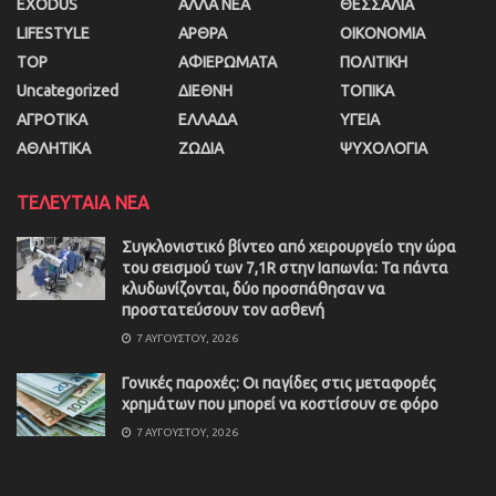
EXODUS
ΑΛΛΑ ΝΕΑ
ΘΕΣΣΑΛΙΑ
LIFESTYLE
ΑΡΘΡΑ
ΟΙΚΟΝΟΜΙΑ
TOP
ΑΦΙΕΡΩΜΑΤΑ
ΠΟΛΙΤΙΚΗ
Uncategorized
ΔΙΕΘΝΗ
ΤΟΠΙΚΑ
ΑΓΡΟΤΙΚΑ
ΕΛΛΑΔΑ
ΥΓΕΙΑ
ΑΘΛΗΤΙΚΑ
ΖΩΔΙΑ
ΨΥΧΟΛΟΓΙΑ
ΤΕΛΕΥΤΑΙΑ ΝΕΑ
Συγκλονιστικό βίντεο από χειρουργείο την ώρα
του σεισμού των 7,1R στην Ιαπωνία: Τα πάντα
κλυδωνίζονται, δύο προσπάθησαν να
προστατεύσουν τον ασθενή
7 ΑΥΓΟΎΣΤΟΥ, 2026
Γονικές παροχές: Οι παγίδες στις μεταφορές
χρημάτων που μπορεί να κοστίσουν σε φόρο
7 ΑΥΓΟΎΣΤΟΥ, 2026