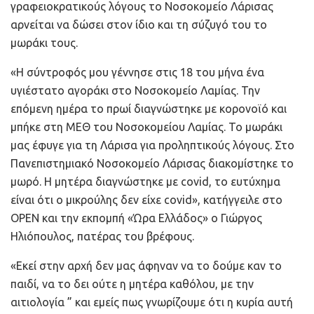
γραφειοκρατικούς λόγους το Νοσοκομείο Λάρισας
αρνείται να δώσει στον ίδιο και τη σύζυγό του το
μωράκι τους.
«Η σύντροφός μου γέννησε στις 18 του μήνα ένα
υγιέστατο αγοράκι στο Νοσοκομείο Λαμίας. Την
επόμενη ημέρα το πρωί διαγνώστηκε με κορονοϊό και
μπήκε στη ΜΕΘ του Νοσοκομείου Λαμίας. Το μωράκι
μας έφυγε για τη Λάρισα για προληπτικούς λόγους. Στο
Πανεπιστημιακό Νοσοκομείο Λάρισας διακομίστηκε το
μωρό. Η μητέρα διαγνώστηκε με covid, το ευτύχημα
είναι ότι ο μικρούλης δεν είχε covid», κατήγγειλε στο
OPEN και την εκπομπή «Ώρα Ελλάδος» ο Γιώργος
Ηλιόπουλος, πατέρας του βρέφους.
«Εκεί στην αρχή δεν μας άφηναν να το δούμε καν το
παιδί, να το δει ούτε η μητέρα καθόλου, με την
αιτιολογία ” και εμείς πως γνωρίζουμε ότι η κυρία αυτή