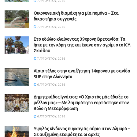
7 ΑΥΓΟΎΣΤΟΥ, 2026
Οικογενειακή διαμάχη για μία πομόνα – Στα
δικαστήρια συγγενείς
7 ΑΥΓΟΎΣΤΟΥ, 2026
Στο εδώλιο κλαίγοντας 39χρονη Βρετανίδα: Τα
ήπιε με την κόρη της και έκανε σαν αγρίμι στο Κ.Υ.
Σκιάθου
7 ΑΥΓΟΎΣΤΟΥ, 2026
Αίσιο τέλος στην αναζήτηση 14χρονου με σανίδα
SUP στην Αλόννησο
6 ΑΥΓΟΎΣΤΟΥ, 2026
Δημητριάδος Ιγνάτιος: «Ο Χριστός μάς έδειξε το
μέλλον μας» – Με λαμπρότητα εορτάστηκε στον
Βόλο η Μεταμόρφωση
6 ΑΥΓΟΎΣΤΟΥ, 2026
Υψηλός κίνδυνος πυρκαγιάς αύριο στον Αλμυρό –
Σε αυξημένη ετοιμότητα οι αρχές