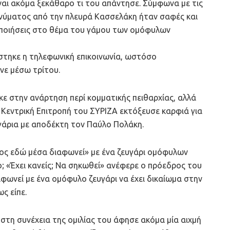
ίναι ακόμα ξεκάθαρο τι του απάντησε. Σύμφωνα με τις
ηνύματος από την πλευρά Κασσελάκη ήταν σαφές και
οποιήσεις στο θέμα του γάμου των ομόφυλων
τηκε η τηλεφωνική επικοινωνία, ωστόσο
νε μέσω τρίτου.
ε στην ανάρτηση περί κομματικής πειθαρχίας, αλλά
ν Κεντρική Επιτροπή του ΣΥΡΙΖΑ εκτόξευσε καρφιά για
γάρια με αποδέκτη τον Παύλο Πολάκη.
ος εδώ μέσα διαφωνεί» με ένα ζευγάρι ομόφυλων
ο; «Έχει κανείς; Να σηκωθεί» ανέφερε ο πρόεδρος του
αφωνεί με ένα ομόφυλο ζευγάρι να έχει δικαίωμα στην
ς είπε.
στη συνέχεια της ομιλίας του άφησε ακόμα μία αιχμή