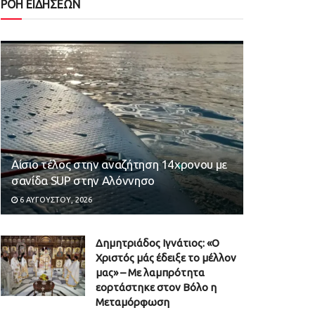
ΡΟΗ ΕΙΔΗΣΕΩΝ
Αίσιο τέλος στην αναζήτηση 14χρονου με
σανίδα SUP στην Αλόννησο
6 ΑΥΓΟΎΣΤΟΥ, 2026
Δημητριάδος Ιγνάτιος: «Ο
Χριστός μάς έδειξε το μέλλον
μας» – Με λαμπρότητα
εορτάστηκε στον Βόλο η
Μεταμόρφωση