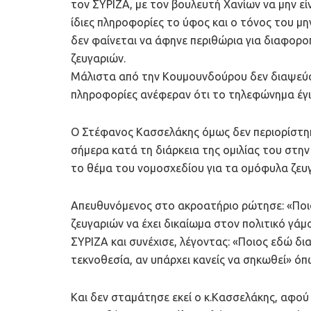
τον ΣΥΡΙΖΑ, με τον βουλευτή Χανίων να μην ε
ίδιες πληροφορίες το ύφος και ο τόνος του μ
δεν φαίνεται να άφηνε περιθώρια για διαφορ
ζευγαριών.
Μάλιστα από την Κουμουνδούρου δεν διαψεύσ
πληροφορίες ανέφεραν ότι το τηλεφώνημα έγι
Ο Στέφανος Κασσελάκης όμως δεν περιορίστηκ
σήμερα κατά τη διάρκεια της ομιλίας του στη
το θέμα του νομοσχεδίου για τα ομόφυλα ζευ
Απευθυνόμενος στο ακροατήριο ρώτησε: «Ποι
ζευγαριών να έχει δικαίωμα στον πολιτικό γάμ
ΣΥΡΙΖΑ και συνέχισε, λέγοντας: «Ποιος εδώ δι
τεκνοθεσία, αν υπάρχει κανείς να σηκωθεί» όπω
Και δεν σταμάτησε εκεί ο κ.Κασσελάκης, αφού 