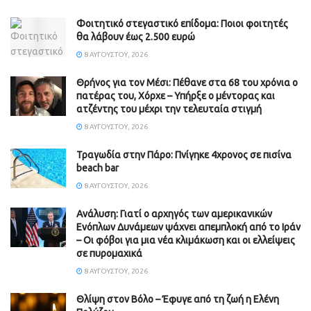
Φοιτητικό στεγαστικό επίδομα: Ποιοι φοιτητές
θα λάβουν έως 2.500 ευρώ
8 ΑΥΓΟΎΣΤΟΥ, 2026
Θρήνος για τον Μέσι: Πέθανε στα 68 του χρόνια ο
πατέρας του, Χόρχε – Υπήρξε ο μέντορας και
ατζέντης του μέχρι την τελευταία στιγμή
8 ΑΥΓΟΎΣΤΟΥ, 2026
Τραγωδία στην Πάρο: Πνίγηκε 4χρονος σε πισίνα
beach bar
8 ΑΥΓΟΎΣΤΟΥ, 2026
Ανάλυση: Γιατί ο αρχηγός των αμερικανικών
Ενόπλων Δυνάμεων ψάχνει απεμπλοκή από το Ιράν
– Οι φόβοι για μια νέα κλιμάκωση και οι ελλείψεις
σε πυρομαχικά
8 ΑΥΓΟΎΣΤΟΥ, 2026
Θλίψη στον Βόλο – Έφυγε από τη ζωή η Ελένη