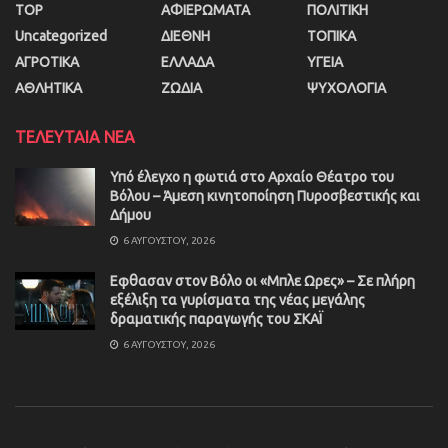
TOP
ΑΦΙΕΡΩΜΑΤΑ
ΠΟΛΙΤΙΚΗ
Uncategorized
ΔΙΕΘΝΗ
ΤΟΠΙΚΑ
ΑΓΡΟΤΙΚΑ
ΕΛΛΑΔΑ
ΥΓΕΙΑ
ΑΘΛΗΤΙΚΑ
ΖΩΔΙΑ
ΨΥΧΟΛΟΓΙΑ
ΤΕΛΕΥΤΑΙΑ ΝΕΑ
Υπό έλεγχο η φωτιά στο Αρχαίο Θέατρο του
Βόλου – Άμεση κινητοποίηση Πυροσβεστικής και
Δήμου
6 ΑΥΓΟΎΣΤΟΥ, 2026
Εφθασαν στον Βόλο οι «Μπλε Ωρες» – Σε πλήρη
εξέλιξη τα γυρίσματα της νέας μεγάλης
δραματικής παραγωγής του ΣΚΑΪ
6 ΑΥΓΟΎΣΤΟΥ, 2026