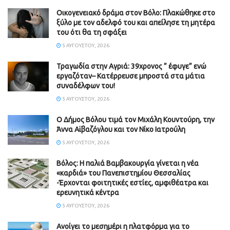
Οικογενειακό δράμα στον Βόλο: Πλακώθηκε στο
ξύλο με τον αδελφό του και απείλησε τη μητέρα
του ότι θα τη σφάξει
5 ΑΥΓΟΎΣΤΟΥ, 2026
Τραγωδία στην Αγριά: 39χρονος ” έφυγε” ενώ
εργαζόταν– Κατέρρευσε μπροστά στα μάτια
συναδέλφων του!
5 ΑΥΓΟΎΣΤΟΥ, 2026
Ο Δήμος Βόλου τιμά τον Μιχάλη Κουντούρη, την
Άννα Αϊβαζόγλου και τον Νίκο Ιατρούλη
5 ΑΥΓΟΎΣΤΟΥ, 2026
Βόλος: Η παλιά Βαμβακουργία γίνεται η νέα
«καρδιά» του Πανεπιστημίου Θεσσαλίας
-Έρχονται φοιτητικές εστίες, αμφιθέατρα και
ερευνητικά κέντρα
5 ΑΥΓΟΎΣΤΟΥ, 2026
Ανοίγει το μεσημέρι η πλατφόρμα για το