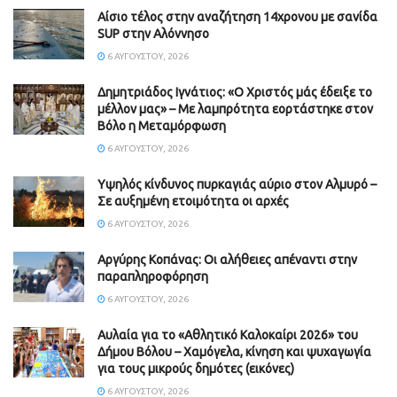
Αίσιο τέλος στην αναζήτηση 14χρονου με σανίδα
SUP στην Αλόννησο
6 ΑΥΓΟΎΣΤΟΥ, 2026
Δημητριάδος Ιγνάτιος: «Ο Χριστός μάς έδειξε το
μέλλον μας» – Με λαμπρότητα εορτάστηκε στον
Βόλο η Μεταμόρφωση
6 ΑΥΓΟΎΣΤΟΥ, 2026
Υψηλός κίνδυνος πυρκαγιάς αύριο στον Αλμυρό –
Σε αυξημένη ετοιμότητα οι αρχές
6 ΑΥΓΟΎΣΤΟΥ, 2026
Aργύρης Κοπάνας: Οι αλήθειες απέναντι στην
παραπληροφόρηση
6 ΑΥΓΟΎΣΤΟΥ, 2026
Αυλαία για το «Αθλητικό Καλοκαίρι 2026» του
Δήμου Βόλου – Χαμόγελα, κίνηση και ψυχαγωγία
για τους μικρούς δημότες (εικόνες)
6 ΑΥΓΟΎΣΤΟΥ, 2026