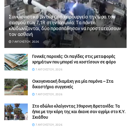
Συγκλονιστικό βίντεο από χειρουργείο την ώρα του
σεισμού των 7,1R στην Ιαπωνία: Τα πάντα
κλυδωνίζονται, δύο προσπάθησαν να προστατεύσουν
τον ασθενή
7 ΑΥΓΟΎΣΤΟΥ, 2026
Γονικές παροχές: Οι παγίδες στις μεταφορές
χρημάτων που μπορεί να κοστίσουν σε φόρο
7 ΑΥΓΟΎΣΤΟΥ, 2026
Οικογενειακή διαμάχη για μία πομόνα – Στα
δικαστήρια συγγενείς
7 ΑΥΓΟΎΣΤΟΥ, 2026
Στο εδώλιο κλαίγοντας 39χρονη Βρετανίδα: Τα
ήπιε με την κόρη της και έκανε σαν αγρίμι στο Κ.Υ.
Σκιάθου
7 ΑΥΓΟΎΣΤΟΥ, 2026