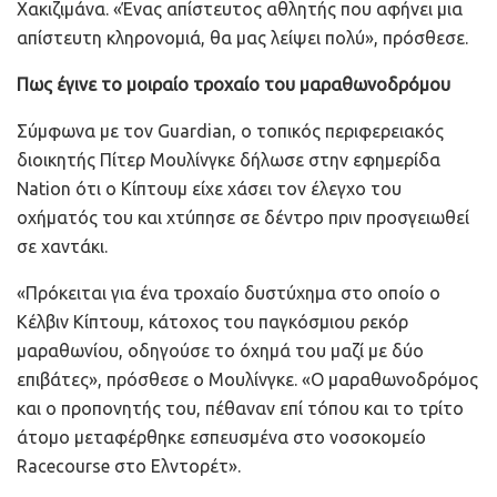
Χακιζιμάνα. «Ένας απίστευτος αθλητής που αφήνει μια
απίστευτη κληρονομιά, θα μας λείψει πολύ», πρόσθεσε.
Πως έγινε το μοιραίο τροχαίο του μαραθωνοδρόμου
Σύμφωνα με τον Guardian, ο τοπικός περιφερειακός
διοικητής Πίτερ Μουλίνγκε δήλωσε στην εφημερίδα
Nation ότι ο Κίπτουμ είχε χάσει τον έλεγχο του
οχήματός του και χτύπησε σε δέντρο πριν προσγειωθεί
σε χαντάκι.
«Πρόκειται για ένα τροχαίο δυστύχημα στο οποίο ο
Κέλβιν Κίπτουμ, κάτοχος του παγκόσμιου ρεκόρ
μαραθωνίου, οδηγούσε το όχημά του μαζί με δύο
επιβάτες», πρόσθεσε ο Μουλίνγκε. «Ο μαραθωνοδρόμος
και ο προπονητής του, πέθαναν επί τόπου και το τρίτο
άτομο μεταφέρθηκε εσπευσμένα στο νοσοκομείο
Racecourse στο Ελντορέτ».