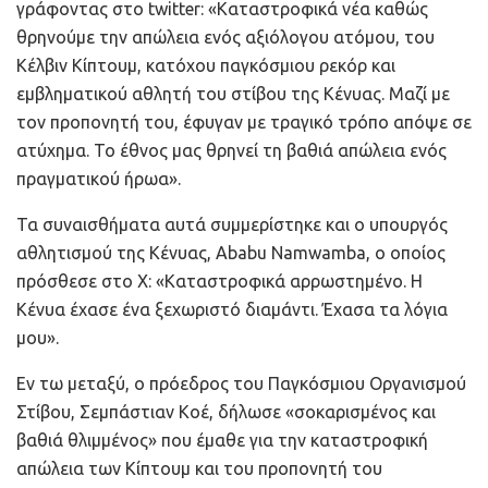
γράφοντας στο twitter: «Καταστροφικά νέα καθώς
θρηνούμε την απώλεια ενός αξιόλογου ατόμου, του
Κέλβιν Κίπτουμ, κατόχου παγκόσμιου ρεκόρ και
εμβληματικού αθλητή του στίβου της Κένυας. Μαζί με
τον προπονητή του, έφυγαν με τραγικό τρόπο απόψε σε
ατύχημα. Το έθνος μας θρηνεί τη βαθιά απώλεια ενός
πραγματικού ήρωα».
Τα συναισθήματα αυτά συμμερίστηκε και ο υπουργός
αθλητισμού της Κένυας, Ababu Namwamba, ο οποίος
πρόσθεσε στο Χ: «Καταστροφικά αρρωστημένο. Η
Κένυα έχασε ένα ξεχωριστό διαμάντι. Έχασα τα λόγια
μου».
Εν τω μεταξύ, ο πρόεδρος του Παγκόσμιου Οργανισμού
Στίβου, Σεμπάστιαν Κοέ, δήλωσε «σοκαρισμένος και
βαθιά θλιμμένος» που έμαθε για την καταστροφική
απώλεια των Κίπτουμ και του προπονητή του