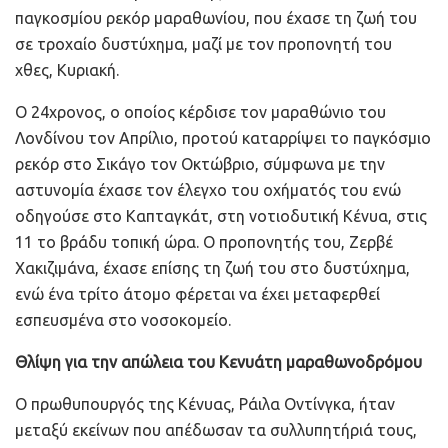
παγκοσμίου ρεκόρ μαραθωνίου, που έχασε τη ζωή του
σε τροχαίο δυστύχημα, μαζί με τον προπονητή του
χθες, Κυριακή.
Ο 24χρονος, ο οποίος κέρδισε τον μαραθώνιο του
Λονδίνου τον Απρίλιο, προτού καταρρίψει το παγκόσμιο
ρεκόρ στο Σικάγο τον Οκτώβριο, σύμφωνα με την
αστυνομία έχασε τον έλεγχο του οχήματός του ενώ
οδηγούσε στο Καπταγκάτ, στη νοτιοδυτική Κένυα, στις
11 το βράδυ τοπική ώρα. Ο προπονητής του, Ζερβέ
Χακιζιμάνα, έχασε επίσης τη ζωή του στο δυστύχημα,
ενώ ένα τρίτο άτομο φέρεται να έχει μεταφερθεί
εσπευσμένα στο νοσοκομείο.
Θλίψη για την απώλεια του Κενυάτη μαραθωνοδρόμου
Ο πρωθυπουργός της Κένυας, Ράιλα Οντίνγκα, ήταν
μεταξύ εκείνων που απέδωσαν τα συλλυπητήριά τους,