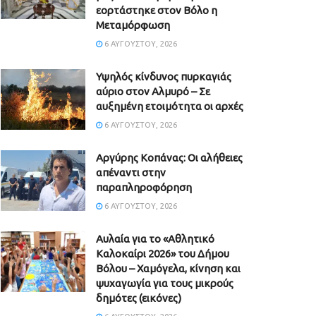
εορτάστηκε στον Βόλο η
Μεταμόρφωση
6 ΑΥΓΟΎΣΤΟΥ, 2026
Υψηλός κίνδυνος πυρκαγιάς
αύριο στον Αλμυρό – Σε
αυξημένη ετοιμότητα οι αρχές
6 ΑΥΓΟΎΣΤΟΥ, 2026
Aργύρης Κοπάνας: Οι αλήθειες
απέναντι στην
παραπληροφόρηση
6 ΑΥΓΟΎΣΤΟΥ, 2026
Αυλαία για το «Αθλητικό
Καλοκαίρι 2026» του Δήμου
Βόλου – Χαμόγελα, κίνηση και
ψυχαγωγία για τους μικρούς
δημότες (εικόνες)