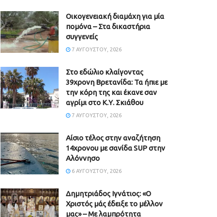
Οικογενειακή διαμάχη για μία
πομόνα – Στα δικαστήρια
συγγενείς
7 ΑΥΓΟΎΣΤΟΥ, 2026
Στο εδώλιο κλαίγοντας
39χρονη Βρετανίδα: Τα ήπιε με
την κόρη της και έκανε σαν
αγρίμι στο Κ.Υ. Σκιάθου
7 ΑΥΓΟΎΣΤΟΥ, 2026
Αίσιο τέλος στην αναζήτηση
14χρονου με σανίδα SUP στην
Αλόννησο
6 ΑΥΓΟΎΣΤΟΥ, 2026
Δημητριάδος Ιγνάτιος: «Ο
Χριστός μάς έδειξε το μέλλον
μας» – Με λαμπρότητα