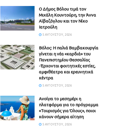
Ο Δήμος Βόλου τιμά τον
Μιχάλη Κουντούρη, την Άννα
Αϊβαζόγλου και τον Νίκο
Ιατρούλη
5 ΑΥΓΟΎΣΤΟΥ, 2026
Βόλος: Η παλιά Βαμβακουργία
γίνεται η νέα «καρδιά» του
Πανεπιστημίου Θεσσαλίας
-Έρχονται φοιτητικές εστίες,
αμφιθέατρα και ερευνητικά
κέντρα
5 ΑΥΓΟΎΣΤΟΥ, 2026
Ανοίγει το μεσημέρι η
πλατφόρμα για το πρόγραμμα
«Τουρισμός για Όλους», ποιοι
κάνουν σήμερα αίτηση
5 ΑΥΓΟΎΣΤΟΥ, 2026